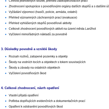
Činnost jednotlivých složek, přehled zabezpečovacích prací
Zhodnocení spolupráce s povodňovými orgány dalších stupňů a s dalšími ú
Vyžádání výpomoci (hasiči, policie, armáda, ostatní)
Přehled významných záchranných prací (evakuace)
Přehled vyhlášených stupňů povodňové aktivity
Celkové zhodnocení povodňových aktivit na území města Lanžhot
Vyčíslení mimořádných nákladů za povodně
3. Důsledky povodně a vzniklé škody
Rozsah rozlivů, zatopené pozemky a objekty
Škody na vodních tocích a objektech s tokem souvisejících
Škody a závady na ostatních objektech
Vyčíslení povodňových škod
4. Celkové zhodnocení, návrh opatření
Vlastní přijatá opatření
Potřeba doplňujících evidenčních a dokumentačních prací
Opatření k odstranění povodňových škod