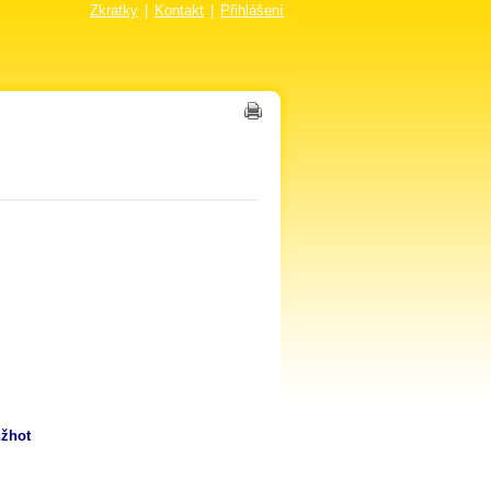
Zkratky
|
Kontakt
|
Přihlášení
nžhot