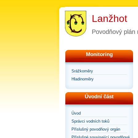
Lanžhot
Povodňový plán
Monitoring
Srážkoměry
Hladinoměry
Úvodní část
Úvod
Správci vodních toků
Příslušný povodňový orgán
Příslušné související povodňové