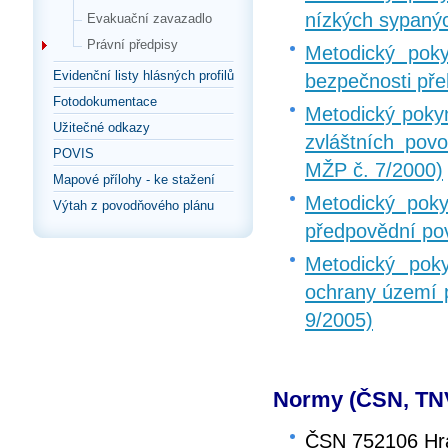
nízkých sypanýc
Evakuační zavazadlo
Právní předpisy
Metodický pok
Evidenční listy hlásných profilů
bezpečnosti pře
Fotodokumentace
Metodický pokyn
Užitečné odkazy
zvláštních pov
POVIS
MŽP č. 7/2000)
Mapové přílohy - ke stažení
Metodický pok
Výtah z povodňového plánu
předpovědní po
Metodický pok
ochrany území p
9/2005)
Normy (ČSN, TN
ČSN 752106 Hraz