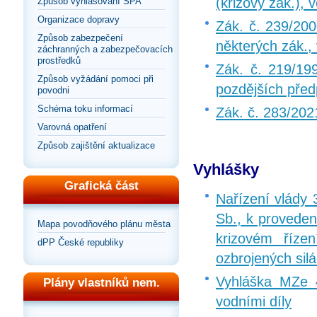
(krizový zák.), 
Způsob vyhlašování SPA
Organizace dopravy
Zák. č. 239/20
Způsob zabezpečení
některých zák.,
záchranných a zabezpečovacích
prostředků
Zák. č. 219/199
Způsob vyžádání pomoci při
pozdějších před
povodni
Schéma toku informací
Zák. č. 283/202
Varovná opatření
Způsob zajištění aktualizace
Vyhlášky
Grafická část
Nařízení vlády 
Sb., k proveden
Mapa povodňového plánu města
krizovém říze
dPP České republiky
ozbrojených sil
Vyhláška MZe 
Plány vlastníků nem.
vodními díly