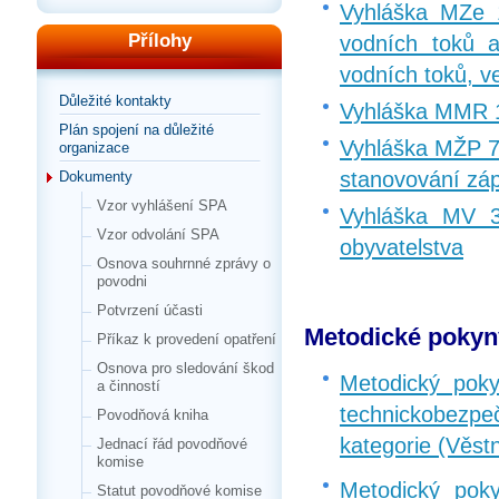
Vyhláška MZe 
Přílohy
vodních toků a
vodních toků, v
Důležité kontakty
Vyhláška MMR 14
Plán spojení na důležité
Vyhláška MŽP 7
organizace
stanovování zá
Dokumenty
Vzor vyhlášení SPA
Vyhláška MV 3
Vzor odvolání SPA
obyvatelstva
Osnova souhrnné zprávy o
povodni
Potvrzení účasti
Metodické pokyn
Příkaz k provedení opatření
Osnova pro sledování škod
Metodický pok
a činností
technickobezpeč
Povodňová kniha
kategorie (Věst
Jednací řád povodňové
komise
Metodický pok
Statut povodňové komise