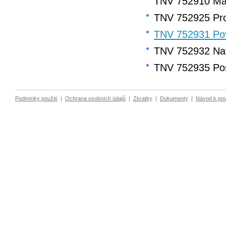
TNV 752910 Man
TNV 752925 Pro
TNV 752931 Po
TNV 752932 Na
TNV 752935 Pos
Podmínky použití
|
Ochrana osobních údajů
|
Zkratky
|
Dokumenty
|
Návod k po