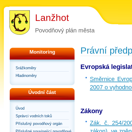
Lanžhot
Povodňový plán města
Právní předp
Monitoring
Evropská legisla
Srážkoměry
Hladinoměry
Směrnice Evrop
2007 o vyhodnoc
Úvodní část
Úvod
Zákony
Správci vodních toků
Zák. č. 254/20
Příslušný povodňový orgán
zákon), ve zněn
Příslušné související povodňové