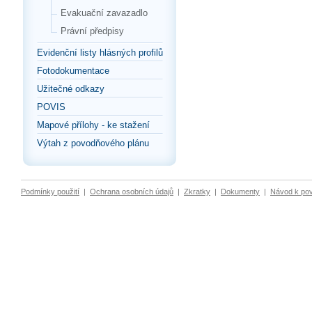
Evakuační zavazadlo
Právní předpisy
Evidenční listy hlásných profilů
Fotodokumentace
Užitečné odkazy
POVIS
Mapové přílohy - ke stažení
Výtah z povodňového plánu
Podmínky použití
|
Ochrana osobních údajů
|
Zkratky
|
Dokumenty
|
Návod k po