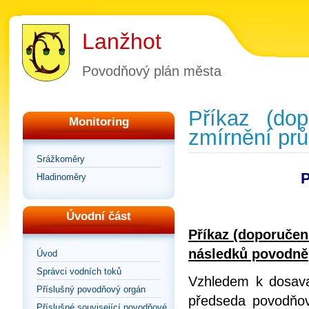
Lanžhot
Povodňový plán města
Příkaz (dop
Monitoring
zmírnění pr
Srážkoměry
P
Hladinoměry
Úvodní část
Příkaz (doporučen
následků povodně
Úvod
Správci vodních toků
Vzhledem k dosav
Příslušný povodňový orgán
předseda povodňov
Příslušné související povodňové