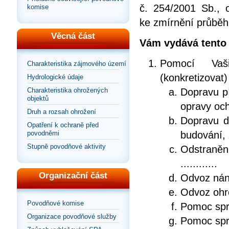
č. 254/2001 Sb.,
komise
ke zmírnění průběh
Věcná část
Vám vydává tento 
Pomocí Vaš
Charakteristika zájmového území
(konkretizovat)
Hydrologické údaje
Dopravu pí
Charakteristika ohrožených
objektů
opravy och
Druh a rozsah ohrožení
Dopravu dř
Opatření k ochraně před
budování, 
povodněmi
Stupně povodňové aktivity
Odstranění
............
Organizační část
Odvoz nánosů
Odvoz ohrož
Povodňové komise
Pomoc správ
Organizace povodňové služby
Pomoc správ