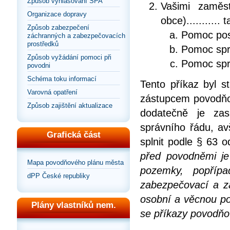
Způsob vyhlašování SPA
Vašimi zaměst
Organizace dopravy
obce)........... 
Způsob zabezpečení
Pomoc post
záchranných a zabezpečovacích
prostředků
Pomoc správ
Způsob vyžádání pomoci při
Pomoc správ
povodni
Schéma toku informací
Tento příkaz byl st
Varovná opatření
zástupcem povodňo
Způsob zajištění aktualizace
dodatečně je zas
správního řádu, av
Grafická část
splnit podle § 63 
před povodněmi je
Mapa povodňového plánu města
pozemky, popřípa
dPP České republiky
zabezpečovací a z
osobní a věcnou po
Plány vlastníků nem.
se příkazy povodňo