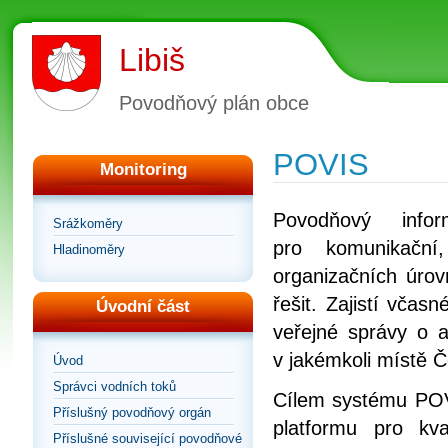
Libiš
Povodňový plán obce
POVIS
Monitoring
Povodňový info
Srážkoměry
pro komunikační
Hladinoměry
organizačních úrov
řešit. Zajistí vča
Úvodní část
veřejné správy o a
v jakémkoli místě Č
Úvod
Správci vodních toků
Cílem systému POVI
Příslušný povodňový orgán
platformu pro kv
Příslušné související povodňové