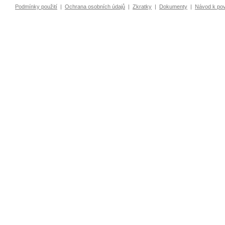
Podmínky použití
|
Ochrana osobních údajů
|
Zkratky
|
Dokumenty
|
Návod k po