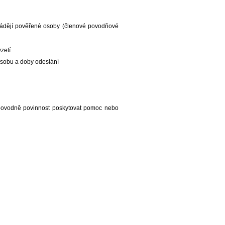
ádějí pověřené osoby (členové povodňové
zetí
ůsobu a doby odeslání
povodně povinnost poskytovat pomoc nebo