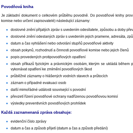
Povodňová kniha
Je základní dokument o celkovém průběhu povodně. Do povodňové knihy prov
komise nebo určení zapisovatelé) následující záznamy:
doslovné znění přijatých zpráv s uvedením odesílatele, způsobu a doby přev
doslovné znění odeslaných zpráv s uvedením jejich pramene, adresáta, zp
datum a čas vyhlášení nebo odvolání stupňů povodňové aktivity
obsah pokynů, rozhodnutí a činnosti povodňové komise nebo jejich členů
popis provedených protipovodňových opatření
obsah příkazů fyzickým a právnickým osobám, kterým se ukládá během 
vykonávat opatření ke zmírnění povodňových škod
průběžné záznamy o hlášených vodních stavech a průtocích
záznam o případné evakuaci osob
další mimořádné události související s povodní
převzetí řízení povodňové ochrany nadřízenou povodňovou komisí
výsledky preventivních povodňových prohlídek
Každá zaznamenaná zpráva obsahuje:
evidenční číslo zprávy
datum a čas a způsob přijetí (datum a čas a způsob předání)