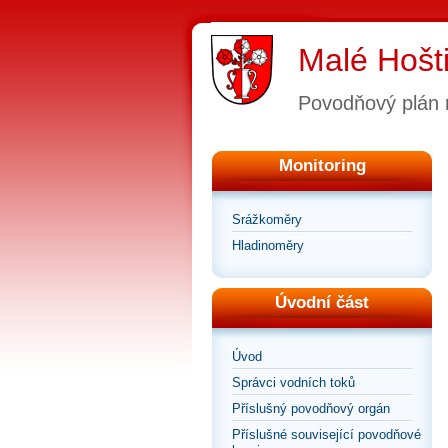
Malé Hošt
Povodňový plán 
Monitoring
Srážkoměry
Hladinoměry
Úvodní část
Úvod
Správci vodních toků
Příslušný povodňový orgán
Příslušné související povodňové