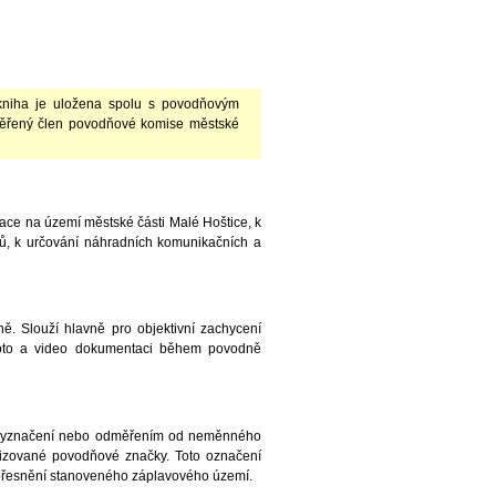
kniha je uložena spolu s povodňovým
věřený člen povodňové komise městské
ce na území městské části Malé Hoštice, k
ů, k určování náhradních komunikačních a
. Slouží hlavně pro objektivní zachycení
Foto a video dokumentaci během povodně
o vyznačení nebo odměřením od neměnného
izované povodňové značky. Toto označení
zpřesnění stanoveného záplavového území.