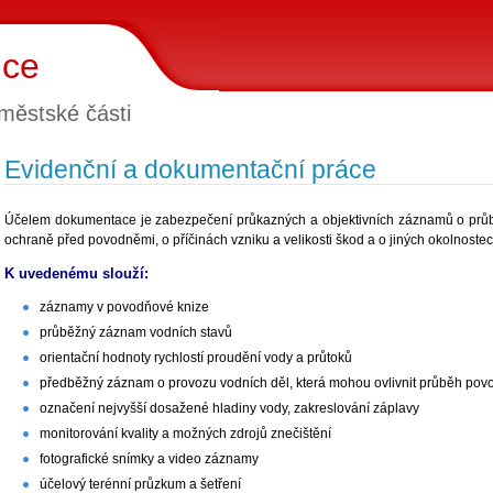
ice
městské části
Evidenční a dokumentační práce
Účelem dokumentace je zabezpečení průkazných a objektivních záznamů o prů
ochraně před povodněmi, o příčinách vzniku a velikosti škod a o jiných okolnostec
K uvedenému slouží:
záznamy v povodňové knize
průběžný záznam vodních stavů
orientační hodnoty rychlostí proudění vody a průtoků
předběžný záznam o provozu vodních děl, která mohou ovlivnit průběh pov
označení nejvyšší dosažené hladiny vody, zakreslování záplavy
monitorování kvality a možných zdrojů znečištění
fotografické snímky a video záznamy
účelový terénní průzkum a šetření