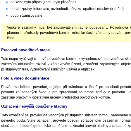
od koho byla přijata (komu byla předána)
obsah zprávy, informace, rozhodnutí, příkazu, opatření (doslovné znění)
podpis zapisovatele
Veškeré záznamy musí být zapisovatelem řádně podepsány. Povodňová 
plánem u předsedy povodňové komise městské části, záznamy provádí po
části.
Pracovní povodňová mapa
Tuto mapu využívají členové povodňové komise k vyhodnocování povodňové situa
zákresům aktuálních rozlivů v záplavovém území, označení zaplavených objekt
přístupových tras, vyznačování silničních uzávěr a objížděk.
Foto a video dokumentace
Provádí se během povodně, nejlépe při kulminaci a těsně po opadnutí povodně
povodní způsobených škod a pro zpracování souhrnné zprávy o povodni. 
zajišťuje pracovník operativně určený předsedou povodňové komise.
Označení nejvyšší dosažené hladiny
Toto označení se provádí na vhodných přístupných místech formou barevnéh
pevného bodu. Stálé označení provede později správce toku osazením normal
slouží pro následné geodetické zaměření maximální úrovně hladiny a případné 