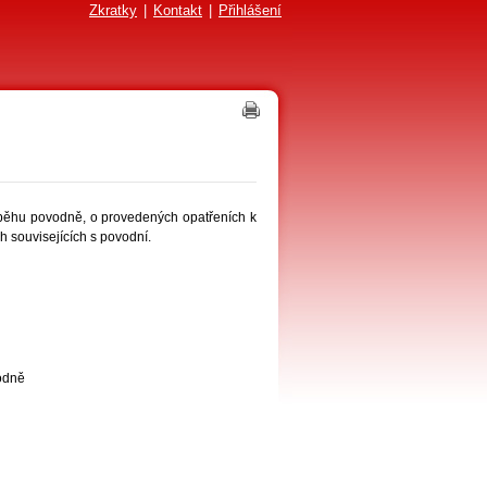
Zkratky
|
Kontakt
|
Přihlášení
běhu povodně, o provedených opatřeních k
h souvisejících s povodní.
odně