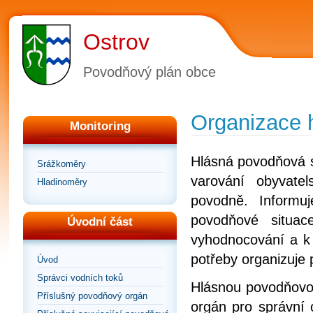
Ostrov
Povodňový plán obce
Organizace 
Monitoring
Hlásná povodňová 
Srážkoměry
varování obyvate
Hladinoměry
povodně. Informu
povodňové situa
Úvodní část
vyhodnocování a k 
potřeby organizuje
Úvod
Správci vodních toků
Hlásnou povodňovo
Příslušný povodňový orgán
orgán pro správní 