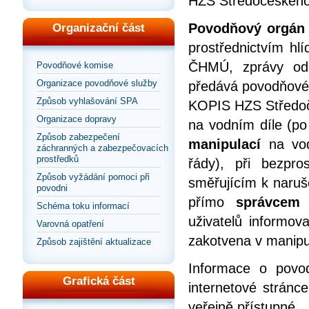
HZS Středočeského 
Povodňový orgán
Organizační část
prostřednictvím hl
ČHMÚ, zprávy od 
Povodňové komise
Organizace povodňové služby
předává povodňové
Způsob vyhlašování SPA
KOPIS HZS Středoč
Organizace dopravy
na vodním díle (po
Způsob zabezpečení
manipulací
na vod
záchranných a zabezpečovacích
prostředků
řády), při bezpro
Způsob vyžádání pomoci při
směřujícím k naruše
povodni
přímo
správcem 
Schéma toku informací
uživatelů informov
Varovná opatření
zakotvena v manipu
Způsob zajištění aktualizace
Informace o povod
Grafická část
internetové stránc
veřejně přístupné.