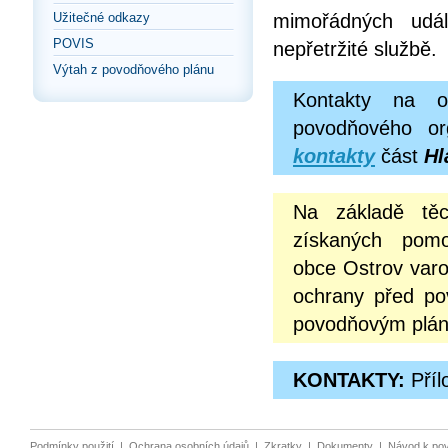
mimořádných udál
Užitečné odkazy
POVIS
nepřetržité službě.
Výtah z povodňového plánu
Kontakty na o
povodňového or
kontakty
část
Hl
Na základě těc
získaných pomo
obce Ostrov varo
ochrany před po
povodňovým pláne
KONTAKTY:
Příl
Podmínky použití
|
Ochrana osobních údajů
|
Zkratky
|
Dokumenty
|
Návod k po