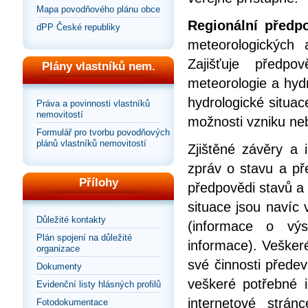
Mapa povodňového plánu obce
Regionální před
dPP České republiky
meteorologických a
Zajišťuje předp
Plány vlastníků nem.
meteorologie a hyd
hydrologické situac
Práva a povinnosti vlastníků
nemovitostí
možnosti vzniku ne
Formulář pro tvorbu povodňových
plánů vlastníků nemovitostí
Zjištěné závěry a
zpráv o stavu a pře
Přílohy
předpovědi stavů a
situace jsou navíc
Důležité kontakty
(informace o vý
Plán spojení na důležité
informace). Vešker
organizace
své činnosti před
Dokumenty
veškeré potřebné i
Evidenční listy hlásných profilů
internetové strá
Fotodokumentace