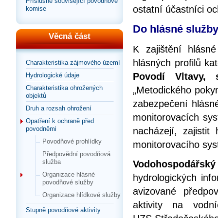
Příslušné související povodňové
ostatní účastníci 
komise
Do hlásné služby
Věcná část
K zajištění hlásn
hlásných profilů k
Charakteristika zájmového území
Povodí Vltavy, 
Hydrologické údaje
Charakteristika ohrožených
„Metodického pokyn
objektů
zabezpečení hlásné
Druh a rozsah ohrožení
monitorovacích syst
Opatření k ochraně před
povodněmi
nacházejí, zajisti
Povodňové prohlídky
monitorovacího sy
Předpovědní povodňová
služba
Vodohospodářský 
Organizace hlásné
hydrologických inf
povodňové služby
avizované předpo
Organizace hlídkové služby
aktivity na vod
Stupně povodňové aktivity