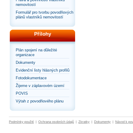
nemovitostí
Formulář pro tvorbu povodňových
plánů vlastníků nemovitostí
Přílohy
Plán spojení na důležité
organizace
Dokumenty
Evidenční listy hlásných profilů
Fotodokumentace
Žijeme v záplavovém území
POVIS
Výtah z povodňového plánu
Podmínky použití
|
Ochrana osobních údajů
|
Zkratky
|
Dokumenty
|
Návod k po