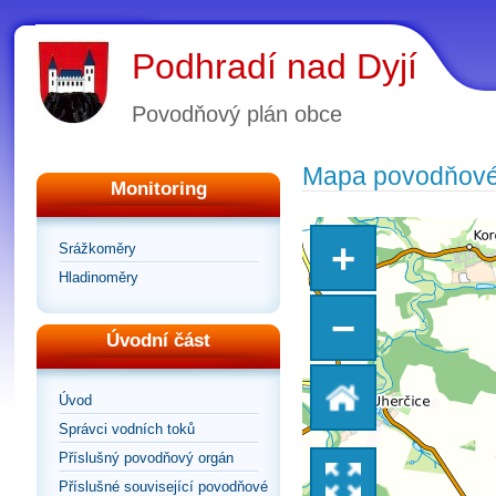
Podhradí nad Dyjí
Povodňový plán obce
Mapa povodňové
Monitoring
+
Srážkoměry
Hladinoměry
−
Úvodní část
Vrátit
Úvod
Správci vodních toků
se
Příslušný povodňový orgán
Přepnout
Příslušné související povodňové