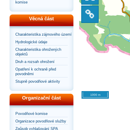
komise
na
zobrazení
Sdílet
výchozí
Věcná část
na
odkaz
pohled
Charakteristika zájmového území
celou
Hydrologické údaje
na
Charakteristika ohrožených
objektů
stránku
mapu
Druh a rozsah ohrožení
Opatření k ochraně před
povodněmi
Stupně povodňové aktivity
1000 m
Organizační část
Povodňové komise
Organizace povodňové služby
Způsob vyhlašování SPA