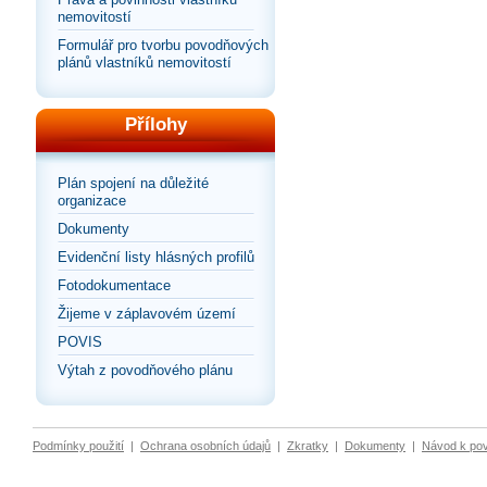
nemovitostí
Formulář pro tvorbu povodňových
plánů vlastníků nemovitostí
Přílohy
Plán spojení na důležité
organizace
Dokumenty
Evidenční listy hlásných profilů
Fotodokumentace
Žijeme v záplavovém území
POVIS
Výtah z povodňového plánu
Podmínky použití
|
Ochrana osobních údajů
|
Zkratky
|
Dokumenty
|
Návod k po