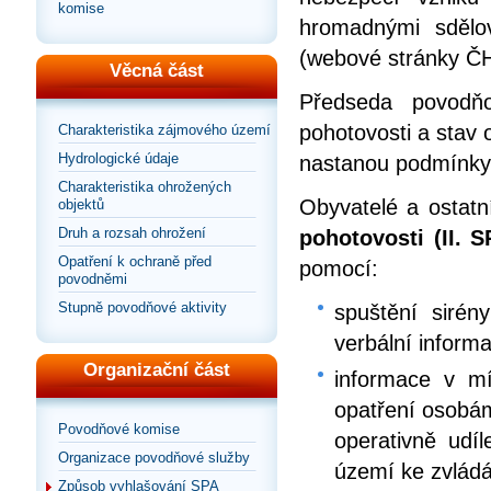
komise
hromadnými sdělov
(webové stránky ČHM
Věcná část
Předseda povodň
pohotovosti a stav 
Charakteristika zájmového území
Hydrologické údaje
nastanou podmínky 
Charakteristika ohrožených
Obyvatelé a ostat
objektů
Druh a rozsah ohrožení
pohotovosti (II. S
Opatření k ochraně před
pomocí:
povodněmi
Stupně povodňové aktivity
spuštění sirén
verbální inform
Organizační část
informace v mí
opatření osobá
Povodňové komise
operativně ud
Organizace povodňové služby
území ke zvlád
Způsob vyhlašování SPA