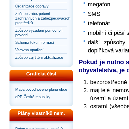
megafon
Organizace dopravy
SMS
Způsob zabezpečení
záchranných a zabezpečovacích
telefonát
prostředků
Způsob vyžádání pomoci při
mobilní či pěší 
povodni
další způsoby 
Schéma toku informací
doplňková varia
Varovná opatření
Způsob zajištění aktualizace
Pokud je nutno s
obyvatelstva, je
Grafická část
bezprostředně 
majitelé nemov
Mapa povodňového plánu obce
dPP České republiky
území a území
ostatní (všeob
Plány vlastníků nem.
Práva a povinnosti vlastníků