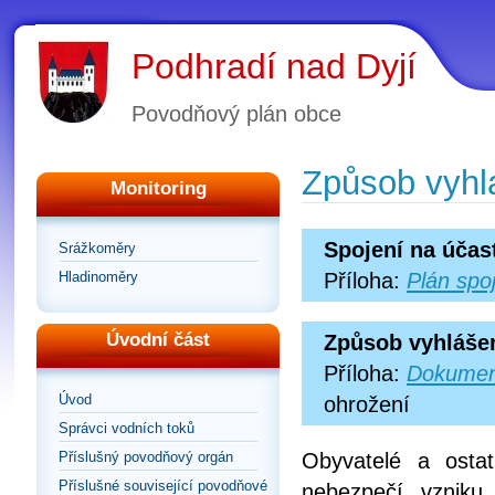
Podhradí nad Dyjí
Povodňový plán obce
Způsob vyhl
Monitoring
Spojení na účas
Srážkoměry
Hladinoměry
Příloha:
Plán spo
Úvodní část
Způsob vyhláše
Příloha:
Dokumen
Úvod
ohrožení
Správci vodních toků
Příslušný povodňový orgán
Obyvatelé a osta
Příslušné související povodňové
nebezpečí vzniku