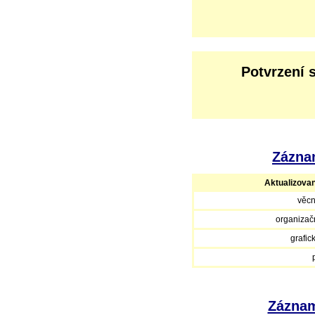
Potvrzení 
Záznam
Aktualizova
věcn
organizačn
grafic
Záznam