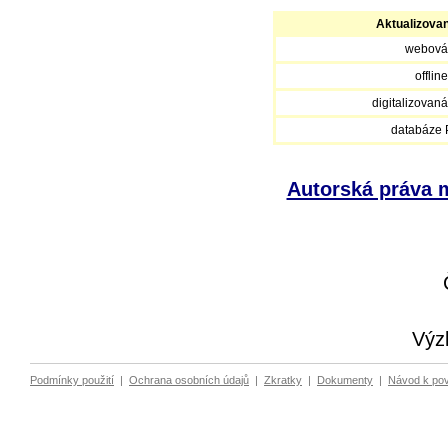
Aktualizova
webová
offlin
digitalizovan
databáze
Autorská práva m
Výz
Podmínky použití
|
Ochrana osobních údajů
|
Zkratky
|
Dokumenty
|
Návod k po