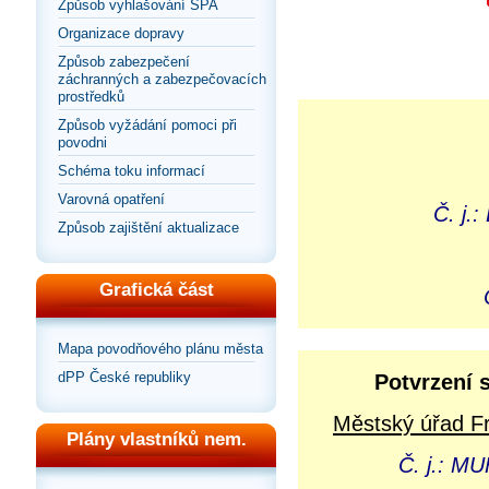
Způsob vyhlašování SPA
Organizace dopravy
Způsob zabezpečení
záchranných a zabezpečovacích
prostředků
Způsob vyžádání pomoci při
povodni
Schéma toku informací
Varovná opatření
Č. j.
Způsob zajištění aktualizace
Grafická část
Mapa povodňového plánu města
dPP České republiky
Potvrzení 
Městský úřad Fr
Plány vlastníků nem.
Č. j.: M