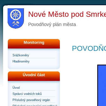
Nové Město pod Smr
Povodňový plán města
Monitoring
POVODŇO
Srážkoměry
Hladinoměry
Úvodní část
Úvod
Správci vodních toků
Příslušný povodňový orgán