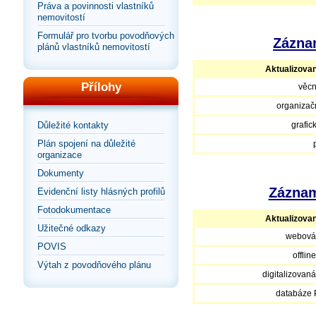
Práva a povinnosti vlastníků
nemovitostí
Formulář pro tvorbu povodňových
Záznam
plánů vlastníků nemovitostí
Aktualizova
Přílohy
věcn
organizačn
Důležité kontakty
grafic
Plán spojení na důležité
organizace
Dokumenty
Záznam
Evidenční listy hlásných profilů
Fotodokumentace
Aktualizova
Užitečné odkazy
webová
POVIS
offlin
Výtah z povodňového plánu
digitalizovan
databáze