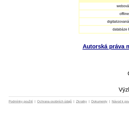
webová
offlin
digitalizovan
databáze
Autorská práva m
Výz
Podmínky použití
|
Ochrana osobních údajů
|
Zkratky
|
Dokumenty
|
Návod k po