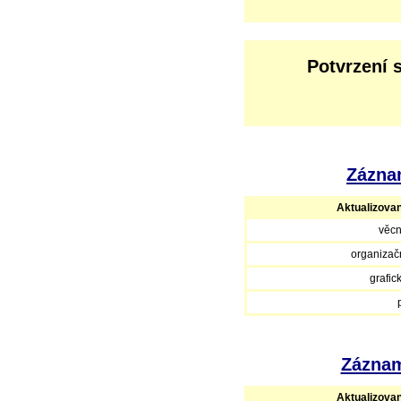
Potvrzení 
Záznam
Aktualizova
věcn
organizačn
grafic
Záznam
Aktualizova