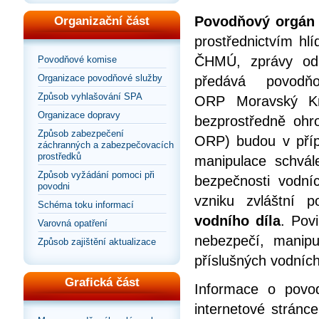
Povodňový orgán
Organizační část
prostřednictvím hl
ČHMÚ, zprávy od 
Povodňové komise
Organizace povodňové služby
předává povod
Způsob vyhlašování SPA
ORP Moravský Kr
Organizace dopravy
bezprostředně ohro
Způsob zabezpečení
ORP) budou v př
záchranných a zabezpečovacích
prostředků
manipulace schvál
Způsob vyžádání pomoci při
bezpečnosti vodníc
povodni
vzniku zvláštní 
Schéma toku informací
vodního díla
. Povi
Varovná opatření
nebezpečí, manipu
Způsob zajištění aktualizace
příslušných vodních
Grafická část
Informace o povod
internetové stránc