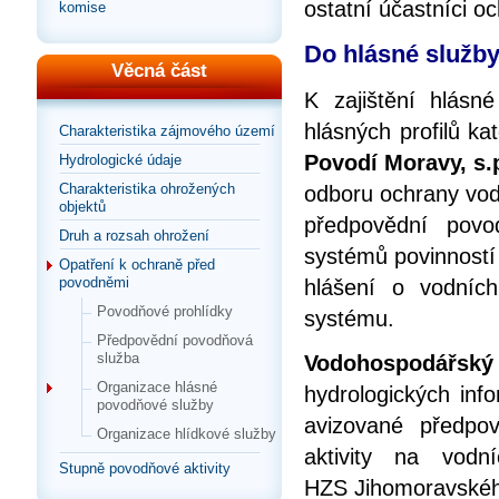
ostatní účastníci 
komise
Do hlásné služby
Věcná část
K zajištění hlásn
hlásných profilů k
Charakteristika zájmového území
Povodí Moravy, s.
Hydrologické údaje
Charakteristika ohrožených
odboru ochrany vod 
objektů
předpovědní povo
Druh a rozsah ohrožení
systémů povinností o
Opatření k ochraně před
povodněmi
hlášení o vodníc
Povodňové prohlídky
systému.
Předpovědní povodňová
služba
Vodohospodářsk
Organizace hlásné
hydrologických inf
povodňové služby
avizované předpo
Organizace hlídkové služby
aktivity na vod
Stupně povodňové aktivity
HZS Jihomoravskéh