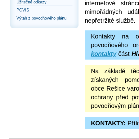
internetové strá
Užitečné odkazy
POVIS
mimořádných udál
Výtah z povodňového plánu
nepřetržité službě.
Kontakty na o
povodňového or
kontakty
část
Hl
Na základě těc
získaných pomo
obce Rešice varo
ochrany před po
povodňovým pláne
KONTAKTY:
Příl