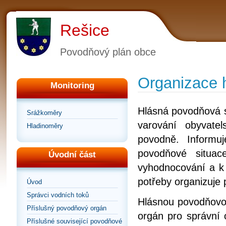
Rešice
Povodňový plán obce
Organizace 
Monitoring
Hlásná povodňová 
Srážkoměry
varování obyvate
Hladinoměry
povodně. Informu
povodňové situa
Úvodní část
vyhodnocování a k 
potřeby organizuje
Úvod
Správci vodních toků
Hlásnou povodňovo
Příslušný povodňový orgán
orgán pro správní 
Příslušné související povodňové