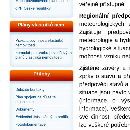
Mapa povodňového plánu obce
veřejně přístupné.
dPP České republiky
Regionální před
meteorologických a
Plány vlastníků nem.
Zajišťuje předp
meteorologie a hyd
Práva a povinnosti vlastníků
nemovitostí
hydrologické situac
Formulář pro tvorbu povodňových
možnosti vzniku ne
plánů vlastníků nemovitostí
Zjištěné závěry a
Přílohy
zpráv o stavu a pře
předpovědi stavů a
Důležité kontakty
situace jsou navíc
Plán spojení na důležité
(informace o vý
organizace
informace). Vešker
Dokumenty
své činnosti před
Evidenční listy hlásných profilů
lze veškeré potřebn
Fotodokumentace