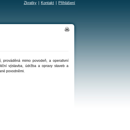
Zkratky
|
Kontakt
|
Přihlášení
í, prováděná mimo povodeň, a operativní
tiční výstavba, údržba a opravy staveb a
olané povodněmi.