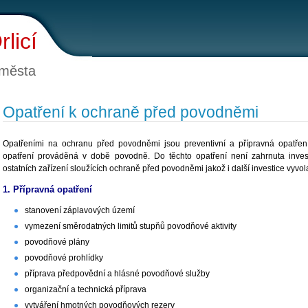
licí
 města
Opatření k ochraně před povodněmi
Opatřeními na ochranu před povodněmi jsou preventivní a přípravná opatřen
opatření prováděná v době povodně. Do těchto opatření není zahrnuta inves
ostatních zařízení sloužících ochraně před povodněmi jakož i další investice vyv
1. Přípravná opatření
stanovení záplavových území
vymezení směrodatných limitů stupňů povodňové aktivity
povodňové plány
povodňové prohlídky
příprava předpovědní a hlásné povodňové služby
organizační a technická příprava
vytváření hmotných povodňových rezerv