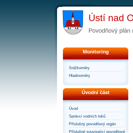
Ústí nad Or
Povodňový plán
Monitoring
Srážkoměry
Hladinoměry
Úvodní část
Úvod
Správci vodních toků
Příslušný povodňový orgán
Příslušné související povodňové