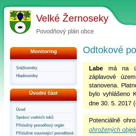
Velké Žernoseky
Povodňový plán obce
Odtokové p
Monitoring
Labe
má na úz
Srážkoměry
Hladinoměry
záplavové územ
stanovena. Platn
Úvodní část
bylo vyhlášeno 
dne 30. 5. 2017 (
Úvod
Správci vodních toků
Potenciálně ohr
Příslušný povodňový orgán
ohrožených objek
Příslušné související povodňové