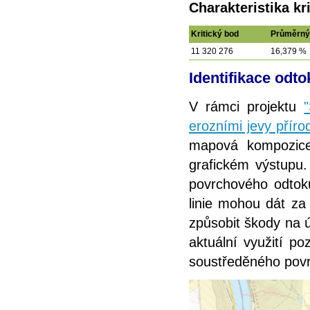
Charakteristika k
Kritický bod
Průměrný
11 320 276
16,379 %
Identifikace odto
V rámci projektu
erozními jevy příro
mapová kompozice
grafickém výstupu. 
povrchového odtoku
linie mohou dát z
způsobit škody na 
aktuální využití po
soustředěného pov