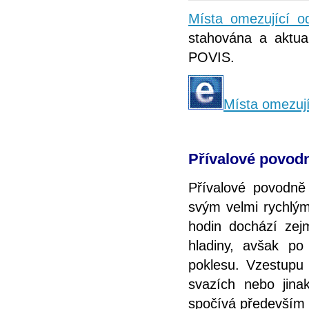
Místa omezující 
stahována a aktual
POVIS.
Místa omezuj
Přívalové povod
Přívalové povodně
svým velmi rychlým
hodin dochází ze
hladiny, avšak po
poklesu. Vzestupu 
svazích nebo jina
spočívá především 