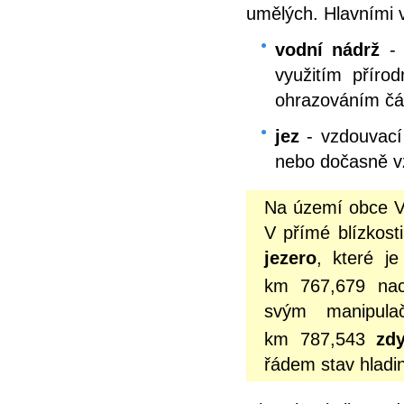
umělých. Hlavními v
vodní nádrž
- 
využitím přír
ohrazováním čás
jez
- vzdouvací 
nebo dočasně v
Na území obce V
V přímé blízkost
jezero
, které j
km 767,679 na
svým manipul
km 787,543
zd
řádem stav hladi