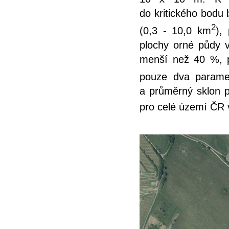
do kritického bodu b
2
(0,3 - 10,0 km
),
plochy orné půdy v
menší než 40 %, p
pouze dva parametr
a průměrný sklon p
pro celé území ČR 