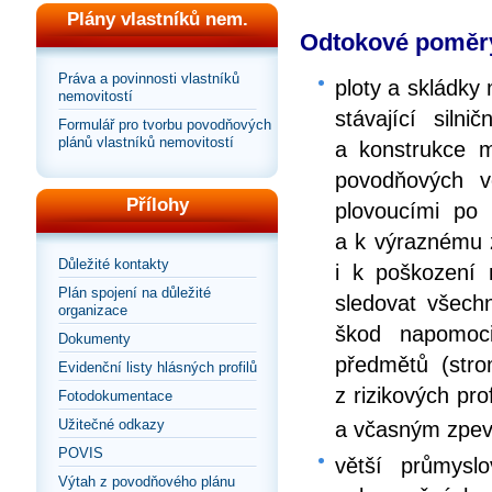
Plány vlastníků nem.
Odtokové poměry 
Práva a povinnosti vlastníků
ploty a skládky
nemovitostí
stávající siln
Formulář pro tvorbu povodňových
plánů vlastníků nemovitostí
a konstrukce m
povodňových v
Přílohy
plovoucími po
a k výraznému z
Důležité kontakty
i k poškození 
Plán spojení na důležité
sledovat všechn
organizace
škod napomoci
Dokumenty
předmětů (stro
Evidenční listy hlásných profilů
z rizikových pro
Fotodokumentace
Užitečné odkazy
a včasným zpev
POVIS
větší průmysl
Výtah z povodňového plánu