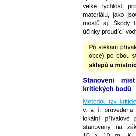
velké rychlosti 
materiálu, jako js
mostů aj. Škody t
účinky proudící vod
Při stékání příva
obce) po obou st
sklepů a místní
Stanovení mís
kritických bodů
Metodou tzv. kritic
v. v. i. proveden
lokální přívalové 
stanoveny na zák
10 x 10 m. K za