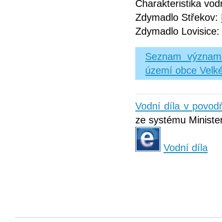
Charakteristika vod
Zdymadlo Střekov:
Zdymadlo Lovisice
Seznam významný
území obce Velk
Vodní díla v povo
ze systému Minister
Vodní díla