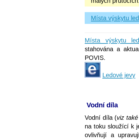
malých průtocích
Místa výskytu le
Místa výskytu l
stahována a aktual
POVIS.
Ledové jevy
Vodní díla
Vodní díla (
viz tak
na toku sloužící k 
ovlivňují a upravu