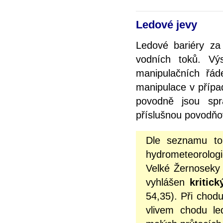
Ledové jevy
Ledové bariéry za
vodních toků. Vý
manipulačních řád
manipulace v přípa
povodně jsou spr
příslušnou povodňo
Dle seznamu to
hydrometeorolog
Velké Žernoseky 
vyhlášen
kritic
54,35). Při chod
vlivem chodu le