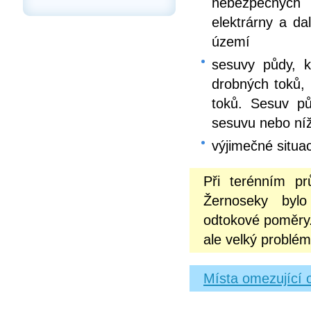
nebezpečných 
elektrárny a da
území
sesuvy půdy, k
drobných toků,
toků. Sesuv p
sesuvu nebo níž
výjimečné situac
Při terénním p
Žernoseky bylo 
odtokové poměry.
ale velký problém
Místa omezující