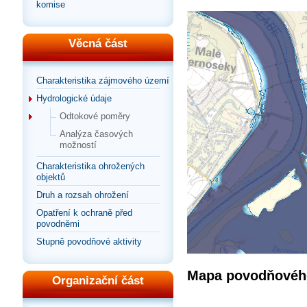
komise
Věcná část
Charakteristika zájmového území
Hydrologické údaje
Odtokové poměry
Analýza časových
možností
Charakteristika ohrožených
objektů
Druh a rozsah ohrožení
Opatření k ochraně před
povodněmi
Stupně povodňové aktivity
Mapa povodňového
Organizační část