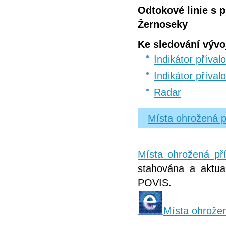
Odtokové linie s 
Žernoseky
Ke sledování vývo
Indikátor příva
Indikátor příva
Radar
Místa ohrožená p
Místa ohrožená př
stahována a aktual
POVIS.
Místa ohrožen