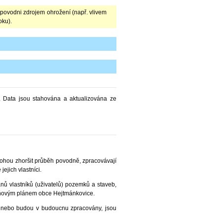
i povodni zdrojem ohrožení (např. vlivem
oku).
 Data jsou stahována a aktualizována ze
ohou zhoršit průběh povodně, zpracovávají
jich vlastníci.
ů vlastníků (uživatelů) pozemků a staveb,
dňovým plánem obce Hejtmánkovice.
u nebo budou v budoucnu zpracovány, jsou