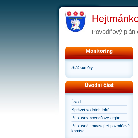
Hejtmánko
Povodňový plán 
Monitoring
Srážkoměry
Úvodní část
Úvod
Správci vodních toků
Příslušný povodňový orgán
Příslušné související povodňové
komise