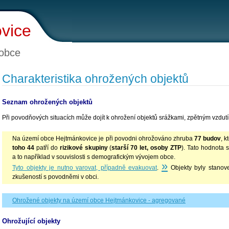
vice
obce
Charakteristika ohrožených objektů
Seznam ohrožených objektů
Při povodňových situacích může dojít k ohrožení objektů srážkami, zpětným vzdutím
Na území obce Hejtmánkovice je při povodni ohrožováno zhruba
77 budov
, 
toho 44
patří do
rizikové skupiny
(
starší 70 let, osoby ZTP
). Tato hodnota 
a to například v souvislosti s demografickým vývojem obce.
»
Tyto objekty je nutno varovat, případně evakuovat
.
Objekty byly stanov
zkušeností s povodněmi v obci.
Ohrožené objekty na území obce Hejtmánkovice - agregované
Ohrožující objekty