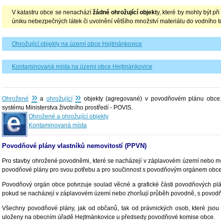
V katastru obce se nenachází
žádné ohrožující objekt
y, které by mohly být př
úniku nebezpečných látek či uvolnění většího množství materiálu do vodního t
Ohrožující objekty na území obce Hejtmánkovice
Kontaminovaná místa na území obce Hejtmánkovice
»
»
Ohrožené
a
ohrožující
objekty (agregované) v povodňovém plánu obce.
systému Ministerstva životního prostředí - POVIS.
Ohrožené a ohrožující objekty
Kontaminovaná místa
Povodňové plány vlastníků nemovitostí (PPVN)
Pro stavby ohrožené povodněmi, které se nacházejí v záplavovém území nebo m
povodňové plány pro svou potřebu a pro součinnost s povodňovým orgánem obce je
Povodňový orgán obce potvrzuje soulad věcné a grafické části povodňových plán
pokud se nacházejí v záplavovém území nebo zhoršují průběh povodně, s povo
Všechny povodňové plány, jak od občanů, tak od právnických osob, které jso
uloženy na obecním úřadě Hejtmánkovice u předsedy povodňové komise obce.