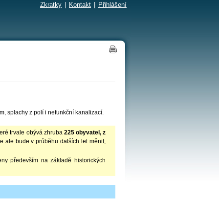
Zkratky
|
Kontakt
|
Přihlášení
, splachy z polí i nefunkční kanalizací.
které trvale obývá zhruba
225 obyvatel, z
se ale bude v průběhu dalších let měnit,
eny především na základě historických