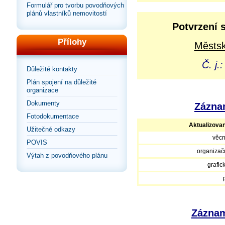
Formulář pro tvorbu povodňových
plánů vlastníků nemovitostí
Potvrzení 
Přílohy
Městsk
Č. j
Důležité kontakty
Plán spojení na důležité
organizace
Dokumenty
Záznam
Fotodokumentace
Aktualizova
Užitečné odkazy
věcn
POVIS
organizačn
Výtah z povodňového plánu
grafic
Záznam