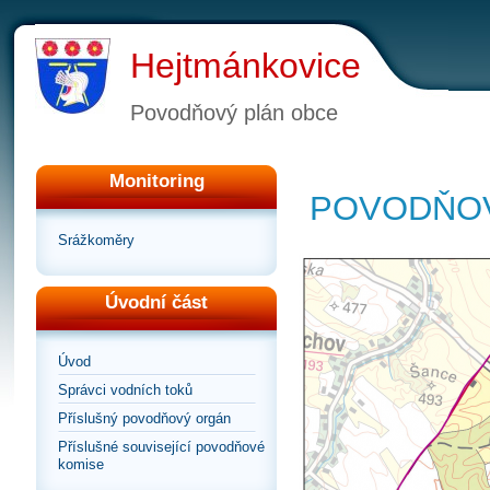
Hejtmánkovice
Povodňový plán obce
Monitoring
POVODŇOV
Srážkoměry
Úvodní část
Úvod
Správci vodních toků
Příslušný povodňový orgán
Příslušné související povodňové
komise