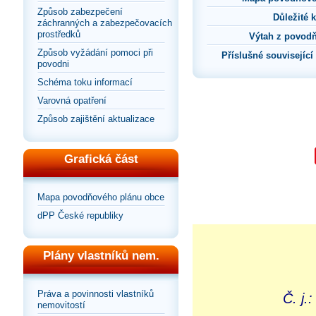
Způsob zabezpečení
Důležité 
záchranných a zabezpečovacích
prostředků
Výtah z povod
Způsob vyžádání pomoci při
Příslušné souvisejíc
povodni
Schéma toku informací
Varovná opatření
Způsob zajištění aktualizace
Grafická část
Mapa povodňového plánu obce
dPP České republiky
Plány vlastníků nem.
Práva a povinnosti vlastníků
Č. j.
nemovitostí