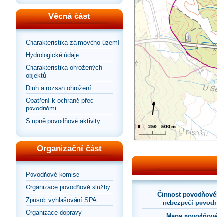
Věcná část
Charakteristika zájmového území
Hydrologické údaje
Charakteristika ohrožených
objektů
Druh a rozsah ohrožení
Opatření k ochraně před
povodněmi
Stupně povodňové aktivity
Organizační část
Povodňové komise
Organizace povodňové služby
Činnost povodňové
Způsob vyhlašování SPA
nebezpečí povodn
Organizace dopravy
Mapa povodňové