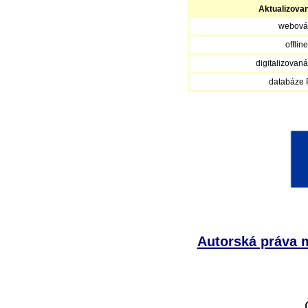
Aktualizova
webová
offlin
digitalizovan
databáze
Autorská práva m