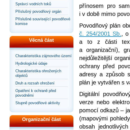
Správci vodních toků
přínosem pro samo
Příslušný povodňový orgán
i v době mimo povo
Příslušné související povodňové
komise
Povodňový plán ob
č. 254/2001 Sb.
, o
Věcná část
a to z části tex
a organizační), gr
Charakteristika zájmového území
nejdůležitější organ
Hydrologické údaje
ochrany před povo
Charakteristika ohrožených
adresy a způsob s
objektů
plán je vytvářen s
Druh a rozsah ohrožení
Opatření k ochraně před
Digitální povodňov
povodněmi
verze nebo elektr
Stupně povodňové aktivity
pomocí odkazů – jak
(mapovými pohledy
Organizační část
obsah jednotlivýc