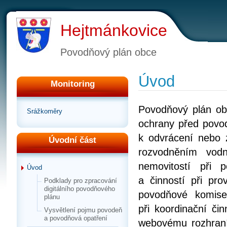
Hejtmánkovice
Povodňový plán obce
Úvod
Monitoring
Povodňový plán ob
Srážkoměry
ochrany před povo
k odvrácení nebo 
Úvodní část
rozvodněním vod
nemovitostí při 
Úvod
a činností při pr
Podklady pro zpracování
digitálního povodňového
povodňové komise
plánu
při koordinační či
Vysvětlení pojmu povodeň
a povodňová opatření
webovému rozhraní,