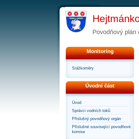
Hejtmánko
Povodňový plán 
Monitoring
Srážkoměry
Úvodní část
Úvod
Správci vodních toků
Příslušný povodňový orgán
Příslušné související povodňové
komise