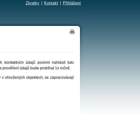
Zkratky
|
Kontakt
|
Přihlášení
kontaktních údajů povinni nahlásit tuto
 a prověření údajů bude probíhat 1x ročně.
y v ohrožených objektech, se zapracovávají