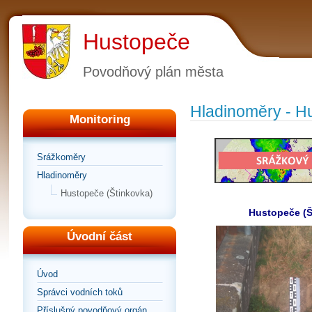
Hustopeče
Povodňový plán města
Hladinoměry - H
Monitoring
Srážkoměry
Hladinoměry
Hustopeče (Štinkovka)
Hustopeče (Š
Úvodní část
Úvod
Správci vodních toků
Příslušný povodňový orgán