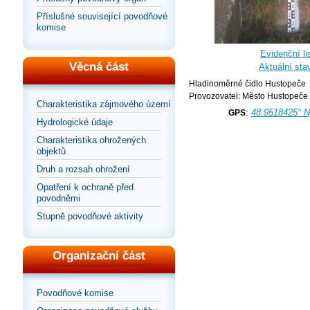
Příslušné související povodňové
komise
Evidenční lis
Věcná část
Aktuální sta
Hladinoměrné čidlo Hustopeče
Provozovatel: Město Hustopeče
Charakteristika zájmového území
:
48.9518425° N
GPS
Hydrologické údaje
Charakteristika ohrožených
objektů
Druh a rozsah ohrožení
Opatření k ochraně před
povodněmi
Stupně povodňové aktivity
Organizační část
Povodňové komise