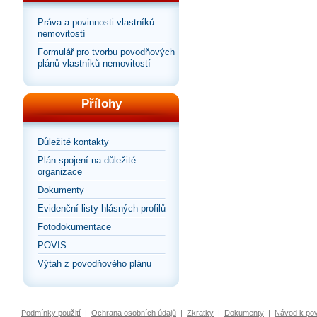
Práva a povinnosti vlastníků
nemovitostí
Formulář pro tvorbu povodňových
plánů vlastníků nemovitostí
Přílohy
Důležité kontakty
Plán spojení na důležité
organizace
Dokumenty
Evidenční listy hlásných profilů
Fotodokumentace
POVIS
Výtah z povodňového plánu
Podmínky použití
|
Ochrana osobních údajů
|
Zkratky
|
Dokumenty
|
Návod k po