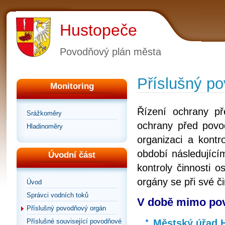
Hustopeče
Povodňový plán města
Příslušný p
Monitoring
Řízení ochrany p
Srážkoměry
ochrany před povod
Hladinoměry
organizaci a kontr
období následující
Úvodní část
kontroly činnosti 
orgány se při své č
Úvod
Správci vodních toků
V době mimo pov
Příslušný povodňový orgán
Městský úřad 
Příslušné související povodňové