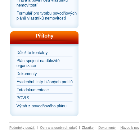
Práva a povinnosti vlastníků
nemovitostí
Formulář pro tvorbu povodňových
plánů vlastníků nemovitostí
Přílohy
Důležité kontakty
Plán spojení na důležité
organizace
Dokumenty
Evidenční listy hlásných profilů
Fotodokumentace
POVIS
Výtah z povodňového plánu
Podmínky použití
|
Ochrana osobních údajů
|
Zkratky
|
Dokumenty
|
Návod k po