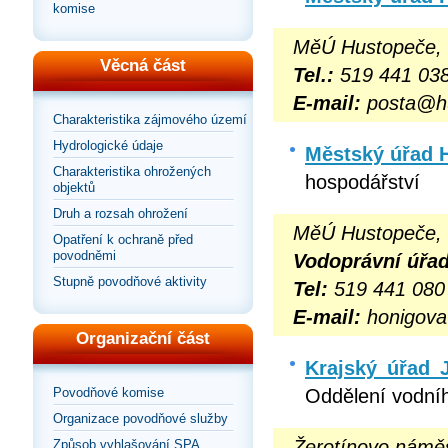
komise
MěÚ Hustopeče, 
Věcná část
Tel.:
519 441 03
E-mail:
posta@hu
Charakteristika zájmového území
Hydrologické údaje
Městský úřad 
Charakteristika ohrožených
hospodářství
objektů
Druh a rozsah ohrožení
MěÚ Hustopeče, 
Opatření k ochraně před
povodněmi
Vodoprávní úřa
Stupně povodňové aktivity
Tel:
519 441 080
E-mail:
honigova
Organizační část
Krajský úřad 
Oddělení vodníh
Povodňové komise
Organizace povodňové služby
Žerotínovo náměs
Způsob vyhlašování SPA