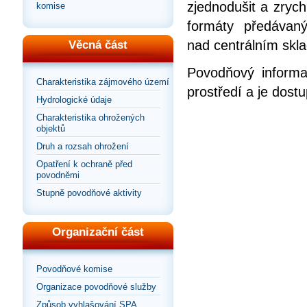
zjednodušit a zrych
komise
formáty předávan
nad centrálním skla
Věcná část
Povodňový informa
Charakteristika zájmového území
prostředí a je dos
Hydrologické údaje
Charakteristika ohrožených
objektů
Druh a rozsah ohrožení
Opatření k ochraně před
povodněmi
Stupně povodňové aktivity
Organizační část
Povodňové komise
Organizace povodňové služby
Způsob vyhlašování SPA