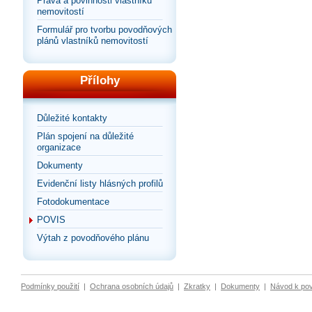
Práva a povinnosti vlastníků
nemovitostí
Formulář pro tvorbu povodňových
plánů vlastníků nemovitostí
Přílohy
Důležité kontakty
Plán spojení na důležité
organizace
Dokumenty
Evidenční listy hlásných profilů
Fotodokumentace
POVIS
Výtah z povodňového plánu
Podmínky použití
|
Ochrana osobních údajů
|
Zkratky
|
Dokumenty
|
Návod k po