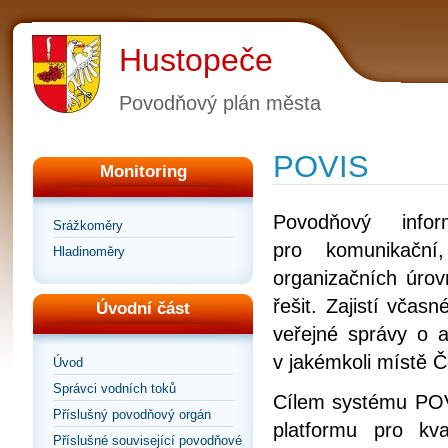
Hustopeče
Povodňový plán města
POVIS
Monitoring
Povodňový info
Srážkoměry
pro komunikační
Hladinoměry
organizačních úrov
řešit. Zajistí vča
Úvodní část
veřejné správy o a
v jakémkoli místě Č
Úvod
Správci vodních toků
Cílem systému POVI
Příslušný povodňový orgán
platformu pro kv
Příslušné související povodňové