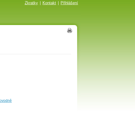
Zkratky
|
Kontakt
|
Přihlášení
povodně