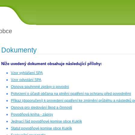
obce
Dokumenty
Níže uvedený dokument obsahuje následující přílohy:
Vzor vyhlášení SPA
Vzor odvolání SPA
Osnova souhrnné zprávy o povodni
Potvrzení o účasti občana na plnění opatření na ochranu před povodněmi
Příkaz (doporučení) k provedení opatření ke zmírnění průběhu a následků 
Osnova pro sledování škod a činností
Povodňová kniha - zápisy
Jednací řád povodňové komise obce Kuklík
Statut povodňové komise obce Kuklík