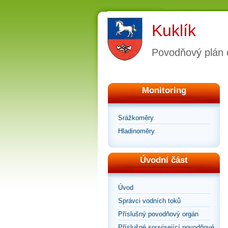
Kuklík
Povodňový plán 
Monitoring
Srážkoměry
Hladinoměry
Úvodní část
Úvod
Správci vodních toků
Příslušný povodňový orgán
Příslušné související povodňové