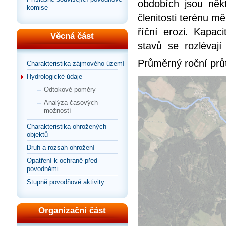
obdobích jsou něk
komise
členitosti terénu m
říční erozi. Kapac
Věcná část
stavů se rozlévaj
Průměrný roční průt
Charakteristika zájmového území
Hydrologické údaje
Odtokové poměry
Analýza časových
možností
Charakteristika ohrožených
objektů
Druh a rozsah ohrožení
Opatření k ochraně před
povodněmi
Stupně povodňové aktivity
Organizační část