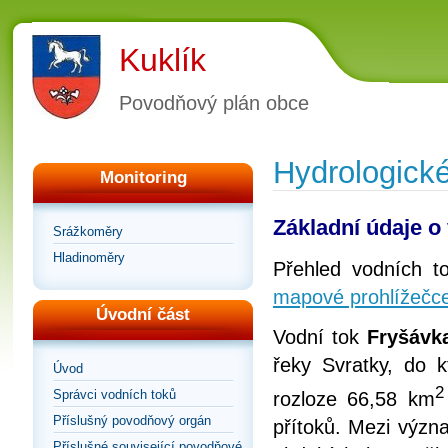
Kuklík
Povodňový plán obce
Hydrologick
Monitoring
Základní údaje o
Srážkoměry
Hladinoměry
Přehled vodních t
mapové prohlížečce
Úvodní část
Vodní tok
Fryšáv
řeky Svratky, do 
Úvod
Správci vodních toků
rozloze 66,58 km
Příslušný povodňový orgán
přítoků. Mezi význ
Příslušné související povodňové