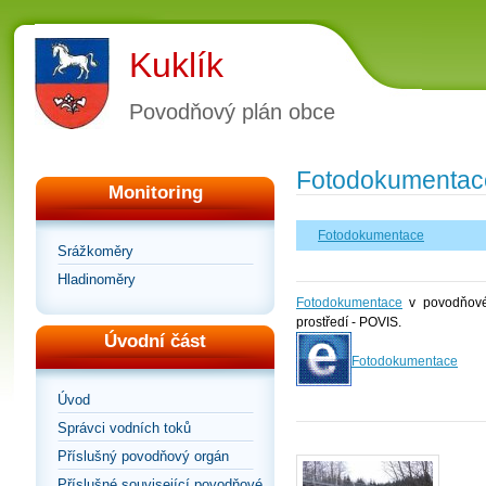
Kuklík
Povodňový plán obce
Fotodokumentac
Monitoring
Fotodokumentace
Srážkoměry
Hladinoměry
Fotodokumentace
v povodňovém
prostředí - POVIS.
Úvodní část
Fotodokumentace
Úvod
Správci vodních toků
Příslušný povodňový orgán
Příslušné související povodňové