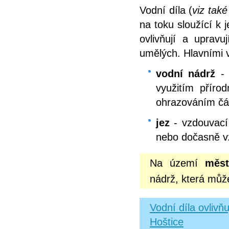
Vodní díla (
viz tak
na toku sloužící k 
ovlivňují a upravu
umělých. Hlavními v
vodní nádrž
- 
využitím přír
ohrazováním čás
jez
- vzdouvací 
nebo dočasně v
Na území
měst
nádrž,
která může
Vodní díla ovliv
Hoštice