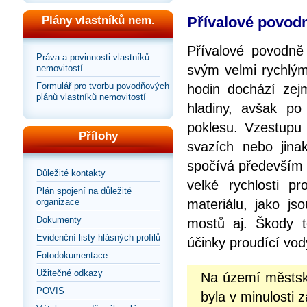
Přívalové povod
Plány vlastníků nem.
Přívalové povodně
Práva a povinnosti vlastníků
svým velmi rychlým
nemovitostí
Formulář pro tvorbu povodňových
hodin dochází ze
plánů vlastníků nemovitostí
hladiny, avšak po
poklesu. Vzestupu 
Přílohy
svazích nebo jina
spočívá především 
Důležité kontakty
velké rychlosti 
Plán spojení na důležité
materiálu, jako js
organizace
Dokumenty
mostů aj. Škody t
Evidenční listy hlásných profilů
účinky proudící vod
Fotodokumentace
Užitečné odkazy
Na území městsk
POVIS
byla v minulosti 