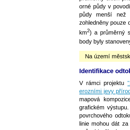
orné půdy v povodí
půdy menší než 4
zohledněny pouze dv
2
km
) a průměrný s
body byly stanoven
Na území městsk
Identifikace odto
V rámci projektu
erozními jevy příro
mapová kompozice
grafickém výstupu. 
povrchového odtoku
linie mohou dát z