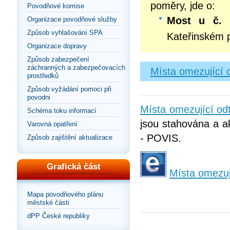
poměry, jde o:
Povodňové komise
Most u č. 
Organizace povodňové služby
Způsob vyhlašování SPA
Kateřinském 
Organizace dopravy
Způsob zabezpečení
záchranných a zabezpečovacích
Místa omezující 
prostředků
Způsob vyžádání pomoci při
povodni
Místa omezující o
Schéma toku informací
jsou stahována a ak
Varovná opatření
- POVIS.
Způsob zajištění aktualizace
Grafická část
Místa omezuj
Mapa povodňového plánu
městské části
dPP České republiky