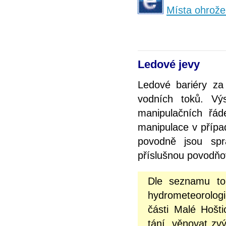
Místa ohrože
Ledové jevy
Ledové bariéry za
vodních toků. Vý
manipulačních řád
manipulace v přípa
povodně jsou spr
příslušnou povodňo
Dle seznamu to
hydrometeorolo
části Malé Hošti
tání, věnovat z