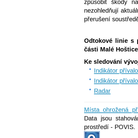
způsobit škody n
nezohledňují aktuáln
přerušení soustřed
Odtokové linie s
části Malé Hoštice
Ke sledování vývo
Indikátor příva
Indikátor příva
Radar
Místa ohrožená př
Data jsou stahová
prostředí - POVIS.