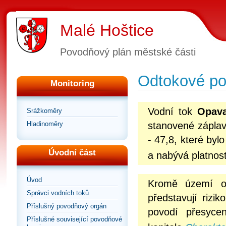
Malé Hoštice
Povodňový plán městské části
Odtokové p
Monitoring
Vodní tok
Opav
Srážkoměry
Hladinoměry
stanovené záplav
- 47,8, které by
Úvodní část
a nabývá platnost
Úvod
Kromě území oh
Správci vodních toků
představují rizik
Příslušný povodňový orgán
povodí přesyce
Příslušné související povodňové