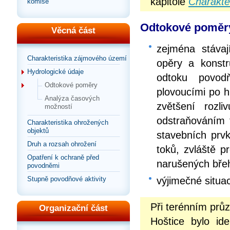
kapitole
Charakte
komise
Odtokové poměry 
Věcná část
zejména stávají
Charakteristika zájmového území
opěry a konstr
Hydrologické údaje
odtoku povod
Odtokové poměry
plovoucími po 
Analýza časových
zvětšení rozl
možností
odstraňováním t
Charakteristika ohrožených
objektů
stavebních prvk
Druh a rozsah ohrožení
toků, zvláště 
Opatření k ochraně před
narušených bře
povodněmi
výjimečné situac
Stupně povodňové aktivity
Při terénním prů
Organizační část
Hoštice bylo ide