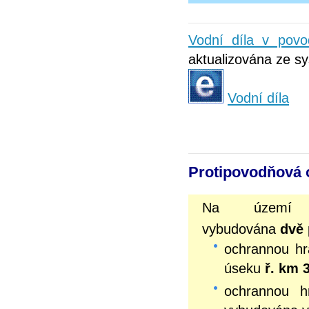
Vodní díla v pov
aktualizována ze sy
Vodní díla
Protipovodňová 
Na území 
vybudována
dvě
ochrannou hr
úseku
ř. km 
ochrannou h