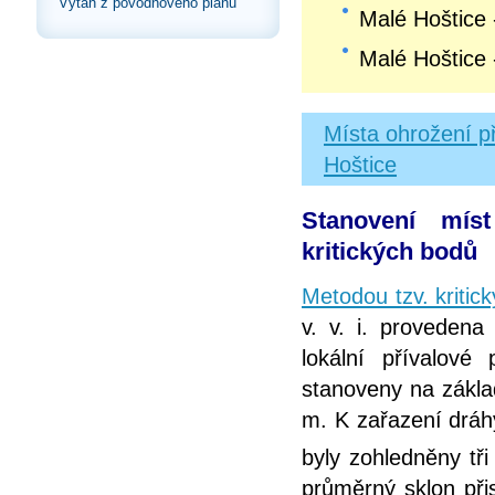
Výtah z povodňového plánu
Malé Hoštice 
Malé Hoštice 
Místa ohrožení p
Hoštice
Stanovení mís
kritických bodů
Metodou tzv. kritic
v. v. i. proveden
lokální přívalové 
stanoveny na zákla
m. K zařazení dráh
byly zohledněny tři
průměrný sklon přis