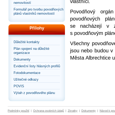
vlastníci.
nemovitostí
Formulář pro tvorbu povodňových
Povodňový orgán
plánů vlastníků nemovitostí
povodňových plán
se nacházejí v 
Přílohy
s povodňovým plán
Důležité kontakty
Všechny povodňové 
Plán spojení na důležité
jsou nebo budou v
organizace
Města Albrechtice 
Dokumenty
Evidenční listy hlásných profilů
Fotodokumentace
Užitečné odkazy
POVIS
Výtah z povodňového plánu
Podmínky použití
|
Ochrana osobních údajů
|
Zkratky
|
Dokumenty
|
Návod k po