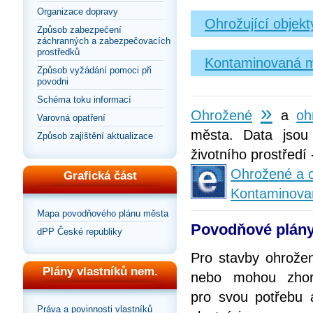
Organizace dopravy
Ohrožující objek
Způsob zabezpečení
záchranných a zabezpečovacích
prostředků
Kontaminovaná m
Způsob vyžádání pomoci při
povodni
Schéma toku informací
»
Ohrožené
a
oh
Varovná opatření
města. Data jsou
Způsob zajištění aktualizace
životního prostředí
Ohrožené a o
Grafická část
Kontaminova
Mapa povodňového plánu města
Povodňové plány
dPP České republiky
Pro stavby ohrože
Plány vlastníků nem.
nebo mohou zhorš
pro svou potřebu 
Práva a povinnosti vlastníků