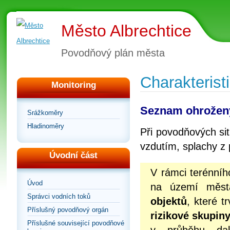
Město Albrechtice
Povodňový plán města
Charakterist
Monitoring
Seznam ohrožen
Srážkoměry
Hladinoměry
Při povodňových si
vzdutím, splachy z p
Úvodní část
V rámci terénního
Úvod
na území města
Správci vodních toků
objektů
, které 
Příslušný povodňový orgán
rizikové skupiny
Příslušné související povodňové