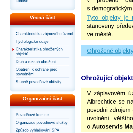
v průběhu dal
komise
s demografickým
Tyto objekty je
Věcná část
stanoveny přede
ve městě.
Charakteristika zájmového území
Hydrologické údaje
Charakteristika ohrožených
Ohrožené objekty
objektů
Druh a rozsah ohrožení
Opatření k ochraně před
povodněmi
Ohrožující objek
Stupně povodňové aktivity
V záplavovém úz
Organizační část
Albrechtice se 
povodni zdrojem 
Povodňové komise
uvolnění většíh
Organizace povodňové služby
o
Autoservis Ma
Způsob vyhlašování SPA