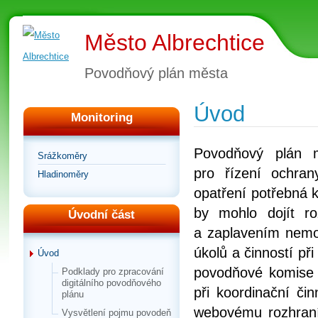
Město Albrechtice
Povodňový plán města
Úvod
Monitoring
Povodňový plán 
Srážkoměry
pro řízení ochra
Hladinoměry
opatření potřebná 
by mohlo dojít r
Úvodní část
a zaplavením nemov
úkolů a činností př
Úvod
povodňové komise 
Podklady pro zpracování
digitálního povodňového
při koordinační či
plánu
webovému rozhraní,
Vysvětlení pojmu povodeň