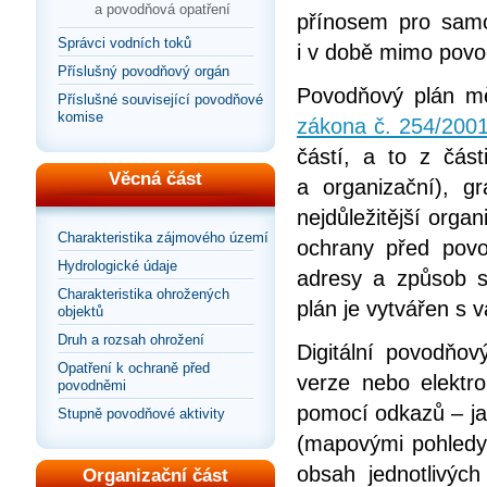
a povodňová opatření
přínosem pro samo
Správci vodních toků
i v době mimo povo
Příslušný povodňový orgán
Povodňový plán mě
Příslušné související povodňové
komise
zákona č. 254/2001
částí, a to z část
Věcná část
a organizační), gr
nejdůležitější organ
Charakteristika zájmového území
ochrany před povo
Hydrologické údaje
adresy a způsob s
Charakteristika ohrožených
plán je vytvářen s
objektů
Druh a rozsah ohrožení
Digitální povodňov
Opatření k ochraně před
verze nebo elektr
povodněmi
pomocí odkazů – jak
Stupně povodňové aktivity
(mapovými pohledy
obsah jednotlivýc
Organizační část