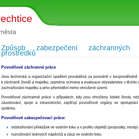
echtice
 města
Způsob zabezpečení záchranných 
prostředků
Povodňové záchranné práce
Jsou technická a organizační opatření prováděná za povodně v bezprostředně
k záchraně životů a majetku, zejména ochrana a evakuace obyvatelstva z těchto
zachraňování majetku a jeho přemístění mimo ohrožené území.
Povodňové záchranné práce v případech, kdy jsou ohroženy lidské životy, neb
zásobování, spoje a zdravotnictví, zajišťují povodňové orgány ve spoluprá
systému.
Povodňové zabezpečovací práce:
odstraňování překážek ve vodním toku a v profilu objektů (propustky, mosty
rozrušování ledových nápěchů a zácp ve vodním toku