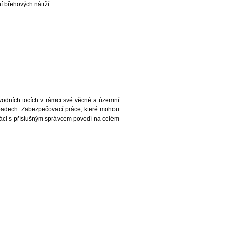
í břehových nátrží
vodních tocích v rámci své věcné a územní
řípadech. Zabezpečovací práce, které mohou
áci s příslušným správcem povodí na celém