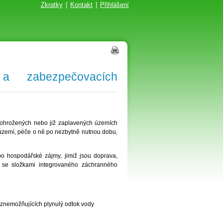
Zkratky
|
Kontakt
|
Přihlášení
a zabezpečovacích
 ohrožených nebo již zaplavených územích
 území, péče o ně po nezbytně nutnou dobu,
o hospodářské zájmy, jimiž jsou doprava,
ci se složkami integrovaného záchranného
) znemožňujících plynulý odtok vody