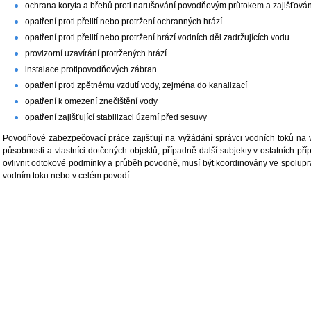
ochrana koryta a břehů proti narušování povodňovým průtokem a zajišťován
opatření proti přelití nebo protržení ochranných hrází
opatření proti přelití nebo protržení hrází vodních děl zadržujících vodu
provizorní uzavírání protržených hrází
instalace protipovodňových zábran
opatření proti zpětnému vzdutí vody, zejména do kanalizací
opatření k omezení znečištění vody
opatření zajišťující stabilizaci území před sesuvy
Povodňové zabezpečovací práce zajišťují na vyžádání správci vodních toků na 
působnosti a vlastníci dotčených objektů, případně další subjekty v ostatních p
ovlivnit odtokové podmínky a průběh povodně, musí být koordinovány ve spolupr
vodním toku nebo v celém povodí.