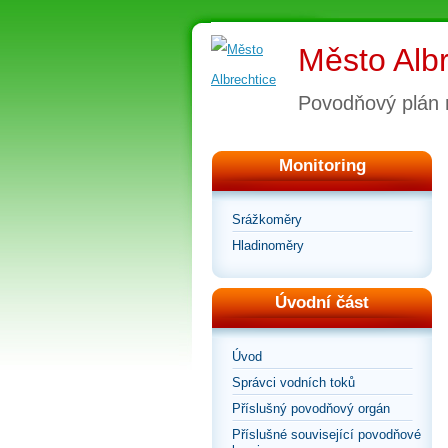
Město Albr
Povodňový plán
Monitoring
Srážkoměry
Hladinoměry
Úvodní část
Úvod
Správci vodních toků
Příslušný povodňový orgán
Příslušné související povodňové