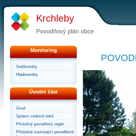
Krchleby
Povodňový plán obce
Monitoring
POVOD
Srážkoměry
Hladinoměry
Úvodní část
Úvod
Správci vodních toků
Příslušný povodňový orgán
Příslušné související povodňové