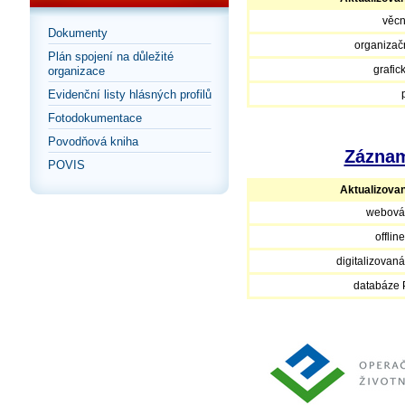
věcn
Dokumenty
organizačn
Plán spojení na důležité
grafic
organizace
Evidenční listy hlásných profilů
Fotodokumentace
Povodňová kniha
Záznam
POVIS
Aktualizova
webová
offlin
digitalizovan
databáze