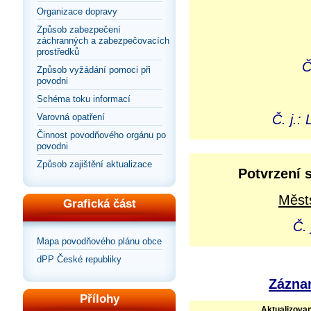
Organizace dopravy
Způsob zabezpečení
záchranných a zabezpečovacích
prostředků
Č
Způsob vyžádání pomoci při
povodni
Schéma toku informací
Varovná opatření
Č. j.
Činnost povodňového orgánu po
povodni
Způsob zajištění aktualizace
Potvrzení 
Městs
Grafická část
Č.
Mapa povodňového plánu obce
dPP České republiky
Záznam
Přílohy
Aktualizova