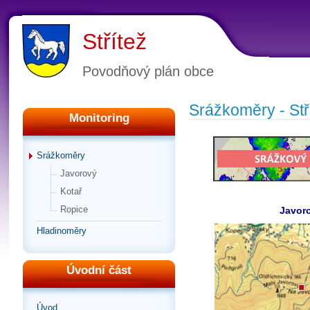
Střítež
Povodňový plán obce
Srážkoměry - Stř
Monitoring
Srážkoměry
Javorový
Kotař
Ropice
Javor
Hladinoměry
Úvodní část
Úvod