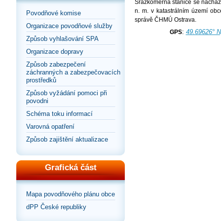
Srážkoměrná stanice se nacház
n. m. v katastrálním území ob
Povodňové komise
správě ČHMÚ Ostrava.
Organizace povodňové služby
:
49.69626° N
GPS
Způsob vyhlašování SPA
Organizace dopravy
Způsob zabezpečení
záchranných a zabezpečovacích
prostředků
Způsob vyžádání pomoci při
povodni
Schéma toku informací
Varovná opatření
Způsob zajištění aktualizace
Grafická část
Mapa povodňového plánu obce
dPP České republiky