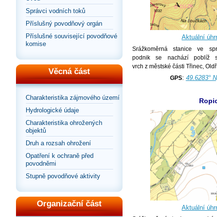
Správci vodních toků
Příslušný povodňový orgán
Příslušné související povodňové
Aktuální úhr
komise
Srážkoměrná stanice ve spr
podnik se nachází poblíž s
vrch z městské části Třinec, Oldř
Věcná část
:
49.6283° N
GPS
Charakteristika zájmového území
Ropi
Hydrologické údaje
Charakteristika ohrožených
objektů
Druh a rozsah ohrožení
Opatření k ochraně před
povodněmi
Stupně povodňové aktivity
Organizační část
Aktuální úhr