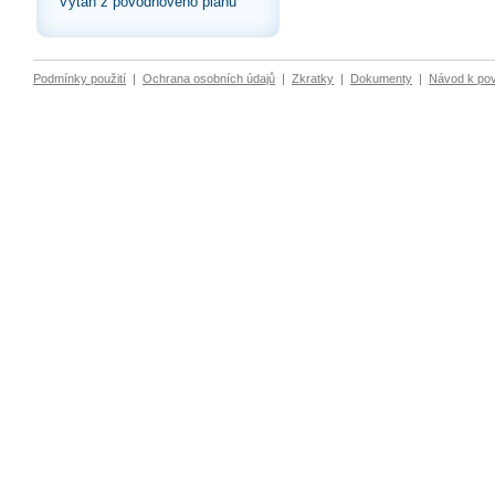
Výtah z povodňového plánu
Podmínky použití
|
Ochrana osobních údajů
|
Zkratky
|
Dokumenty
|
Návod k po