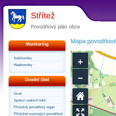
Střítež
Povodňový plán obce
Mapa povodňové
Monitoring
+
Srážkoměry
Hladinoměry
−
Úvodní část
Úvod
Vrátit
Správci vodních toků
Příslušný povodňový orgán
se
Příslušné související povodňové