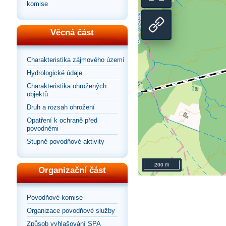
Přepnout
komise
na
zobrazení
Sdílet
Věcná část
výchozí
na
odkaz
Charakteristika zájmového území
pohled
Hydrologické údaje
celou
na
Charakteristika ohrožených
objektů
stránku
mapu
Druh a rozsah ohrožení
Opatření k ochraně před
povodněmi
Stupně povodňové aktivity
200 m
Organizační část
Povodňové komise
Organizace povodňové služby
Způsob vyhlašování SPA