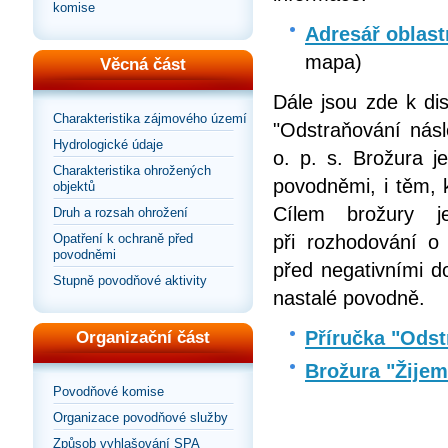
komise
Adresář oblast
mapa)
Věcná část
Dále jsou zde k di
Charakteristika zájmového území
"Odstraňování násl
Hydrologické údaje
o. p. s. Brožura j
Charakteristika ohrožených
povodněmi, i těm, 
objektů
Cílem brožury 
Druh a rozsah ohrožení
Opatření k ochraně před
při rozhodování o
povodněmi
před negativními d
Stupně povodňové aktivity
nastalé povodně.
Příručka "Odst
Organizační část
Brožura "Žije
Povodňové komise
Organizace povodňové služby
Způsob vyhlašování SPA