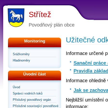
Střítež
Povodňový plán obce
Užitečné od
Monitoring
Informace určené p
Srážkoměry
Hladinoměry
Sanační práce 
Pravidla zákla
Úvodní část
Informace ohledně 
Úvod
Jak se zachova
Správci vodních toků
Nejbližší umístění 
Příslušný povodňový orgán
informace:
Příslušné související povodňové