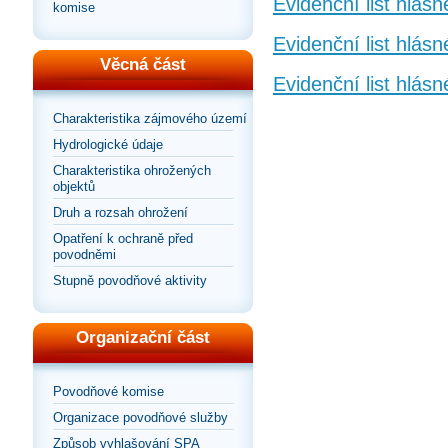
Evidenční list hlás
komise
Evidenční list hlás
Věcná část
Evidenční list hlás
Charakteristika zájmového území
Hydrologické údaje
Charakteristika ohrožených
objektů
Druh a rozsah ohrožení
Opatření k ochraně před
povodněmi
Stupně povodňové aktivity
Organizační část
Povodňové komise
Organizace povodňové služby
Způsob vyhlašování SPA