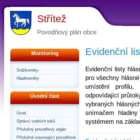
Střítež
Povodňový plán obce
Evidenční lis
Monitoring
Evidenční listy hl
Srážkoměry
pro všechny hlásné 
Hladinoměry
umístění profilu
odpovídající průtoky
Úvodní část
vybraných hlásných
snímačem hladiny
Úvod
systémem na zákla
Správci vodních toků
Příslušný povodňový orgán
Příslušné související povodňové