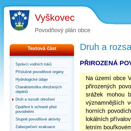
Vyškovec
Povodňový plán obce
Druh a rozs
Textová část
PŘIROZENÁ PO
Správci vodních toků
Příslušné povodňové orgány
Na území obce V
Hydrologické údaje
přirozených povo
Charakteristika ohrožených
objektů
srážek mohou bý
Druh a rozsah ohrožení
významnějších v
Opatření k ochraně před
horních povodích
povodněmi
lokálních přívalo
Stupně povodňové aktivity
letním bouřkovém
Zabezpečení evakuace