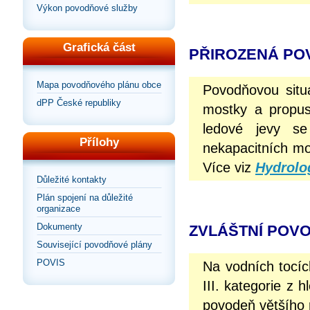
Výkon povodňové služby
Grafická část
PŘIROZENÁ PO
Mapa povodňového plánu obce
Povodňovou situ
dPP České republiky
mostky a propus
ledové jevy se
Přílohy
nekapacitních mos
Více viz
Hydrolo
Důležité kontakty
Plán spojení na důležité
organizace
Dokumenty
ZVLÁŠTNÍ POV
Související povodňové plány
POVIS
Na vodních tocíc
III. kategorie z 
povodeň většího 