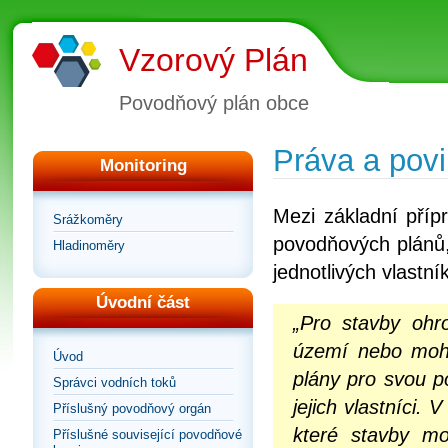
Vzorový Plán
Povodňový plán obce
Práva a povi
Monitoring
Mezi základní příp
Srážkoměry
povodňových plánů,
Hladinoměry
jednotlivých vlastn
Úvodní část
„Pro stavby ohr
území nebo moho
Úvod
plány pro svou 
Správci vodních toků
jejich vlastníci.
Příslušný povodňový orgán
které stavby mo
Příslušné související povodňové