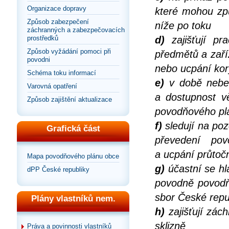
Organizace dopravy
které mohou zp
Způsob zabezpečení
níže po toku
záchranných a zabezpečovacích
prostředků
d)
zajišťují pr
Způsob vyžádání pomoci při
předmětů a zaří
povodni
nebo ucpání kor
Schéma toku informací
e)
v době nebezp
Varovná opatření
a dostupnost vě
Způsob zajištění aktualizace
povodňového pl
f)
sledují na po
Grafická část
převedení po
a ucpání průtočn
Mapa povodňového plánu obce
g)
účastní se hl
dPP České republiky
povodně povodň
sbor České repu
Plány vlastníků nem.
h)
zajišťují zác
sklizně
Práva a povinnosti vlastníků