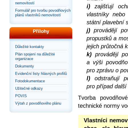
nemovitostí
i)
zajišťují och
Formulář pro tvorbu povodňových
vlastníky nebo
plánů vlastníků nemovitostí
státní plavební 
j)
provádějí po
Přílohy
propustků a mos
jejich průtočná 
Důležité kontakty
k)
provádějí po
Plán spojení na důležité
organizace
a výši povodňo
Dokumenty
pro zprávu o po
Evidenční listy hlásných profilů
l)
odstraňují p
Fotodokumentace
pro případ dalš
Užitečné odkazy
POVIS
Tvorba povodňové
Výtah z povodňového plánu
technické normy vo
Vlastníci nemov