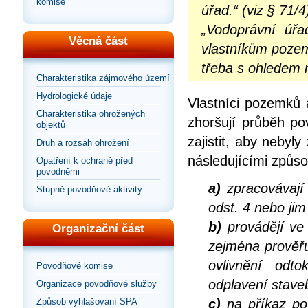
komise
úřad.“ (viz § 71/4
„Vodoprávní úřa
Věcná část
vlastníkům pozem
třeba s ohledem n
Charakteristika zájmového území
Hydrologické údaje
Vlastníci pozemků 
Charakteristika ohrožených
zhoršují průběh po
objektů
zajistit, aby neby
Druh a rozsah ohrožení
následujícími způso
Opatření k ochraně před
povodněmi
a)
zpracovávají 
Stupně povodňové aktivity
odst. 4 nebo ji
b)
provádějí ve
Organizační část
zejména prověřu
ovlivnění od
Povodňové komise
odplavení staveb
Organizace povodňové služby
Způsob vyhlašování SPA
c)
na příkaz po