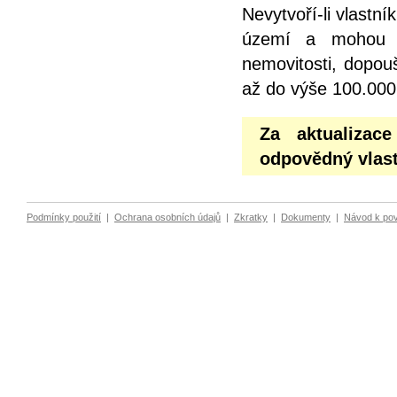
Nevytvoří-li vlastn
území a mohou z
nemovitosti, dopou
až do výše 100.000
Za aktualizac
odpovědný vlast
Podmínky použití
|
Ochrana osobních údajů
|
Zkratky
|
Dokumenty
|
Návod k po