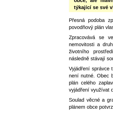
obce, ale hlav
týkající se své 
Přesná podoba zp
povodňový plán vlas
Zpracovává se ve
nemovitosti a dru
životního prostř
následně stávají s
Vyjádření správce 
není nutné. Obec b
plán celého zapl
vyjádření využívat d
Soulad věcné a gra
plánem obce potvrz