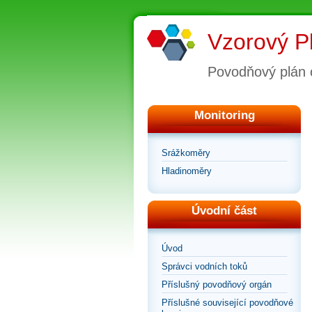
Vzorový P
Povodňový plán 
Monitoring
Srážkoměry
Hladinoměry
Úvodní část
Úvod
Správci vodních toků
Příslušný povodňový orgán
Příslušné související povodňové