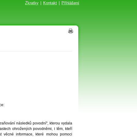
Zkratky
|
Kontakt
|
Přihlášení
ce:
traňování následků povodní", kterou vydala
blastech ohrožených povodněmi, i těm, kteří
at věcné informace, které mohou pomoci