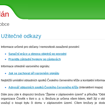
lán
obce
Užitečné odkazy
Informace určené pro občany / nemovitosti zasažené povodní:
Sanační práce a obnova objektů po povodni
Pravidla základní hygieny po záplavách
Informace ohledně varovného signálu:
Jak se zachovat při varovném signálu
Nejbližší umístění oblastních spolků Českého červeného kříže a kontaktní informa
Adresář oblastních spolků Českého červeného kříže
(interaktivní mapa)
Dále jsou zde k dispozici brožura "Žijeme v záplavovém území" a příručka "Ods
organizace Člověk v tísni o. p. s. Brožura je určena všem lidem, kteří žijí v o
uvažují o koupi bytu či domu v záplavovém území. Cílem brožury je dod