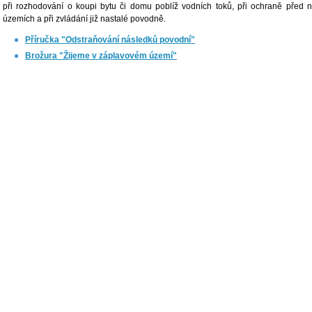
při rozhodování o koupi bytu či domu poblíž vodních toků, při ochraně před 
územích a při zvládání již nastalé povodně.
Příručka "Odstraňování následků povodní"
Brožura "Žijeme v záplavovém území"