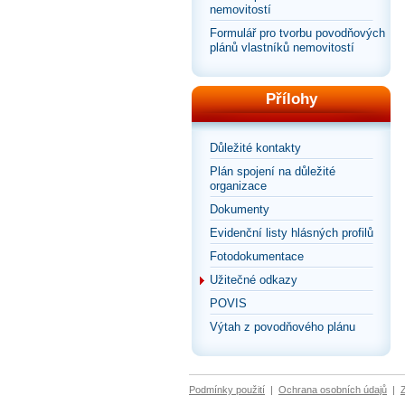
nemovitostí
Formulář pro tvorbu povodňových
plánů vlastníků nemovitostí
Přílohy
Důležité kontakty
Plán spojení na důležité
organizace
Dokumenty
Evidenční listy hlásných profilů
Fotodokumentace
Užitečné odkazy
POVIS
Výtah z povodňového plánu
Podmínky použití
|
Ochrana osobních údajů
|