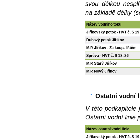
svou délkou nesplň
na základě délky (s
Název vodního toku
Jiříkovský potok - HVT č. S 19
Duhový potok Jiříkov
M.P. Jiříkov - Za koupalištěm
Spréva - HVT č. S 18, 26
M.P. Starý Jiříkov
M.P. Nový Jiříkov
Ostatní vodní l
V této podkapitole 
Ostatní vodní linie
Název ostatní vodní linie
Jiříkovský potok - HVT č. S 19