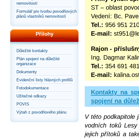
nemovitostí
ST – oblast povo
Formulář pro tvorbu povodňových
Vedení: Bc. Pav
plánů vlastníků nemovitostí
Tel.:
956 951 21
E-mail:
st951@le
Přílohy
Rajon - příslušn
Důležité kontakty
Ing. Dagmar Kali
Plán spojení na důležité
organizace
Tel.:
354 691 481
Dokumenty
E-mail:
kalina.os
Evidenční listy hlásných profilů
Fotodokumentace
Kontakty na spr
Užitečné odkazy
spojení na důlež
POVIS
Výtah z povodňového plánu
V této podkapitole
vodních toků Lesy 
jejich přítoků a ta