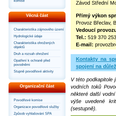
komise
Závod Střední Mo
Přímý výkon sp
Věcná část
Provoz Břeclav, B
Vedoucí provoz
Charakteristika zájmového území
Hydrologické údaje
Tel.:
519 370 25
Charakteristika ohrožených
E-mail:
provozbr
objektů
Druh a rozsah ohrožení
Kontakty na spr
Opatření k ochraně před
povodněmi
spojení na důlež
Stupně povodňové aktivity
V této podkapitole
Organizační část
vodních toků Povod
některé další vodní
Povodňové komise
výše uvedené kri
Organizace povodňové služby
(sestupně).
Způsob vyhlašování SPA