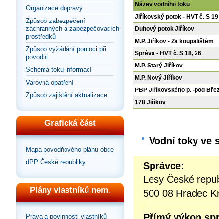
Název vodního toku
Organizace dopravy
Jiříkovský potok - HVT č. S 19
Způsob zabezpečení
záchranných a zabezpečovacích
Duhový potok Jiříkov
prostředků
M.P. Jiříkov - Za koupalištěm
Způsob vyžádání pomoci při
Spréva - HVT č. S 18, 26
povodni
M.P. Starý Jiříkov
Schéma toku informací
M.P. Nový Jiříkov
Varovná opatření
PBP Jiříkovského p. -pod Bře
Způsob zajištění aktualizace
178 Jiříkov
Grafická část
Vodní toky ve 
Mapa povodňového plánu obce
dPP České republiky
Správce:
Lesy České repub
Plány vlastníků nem.
500 08 Hradec Kr
Přímý výkon sp
Práva a povinnosti vlastníků