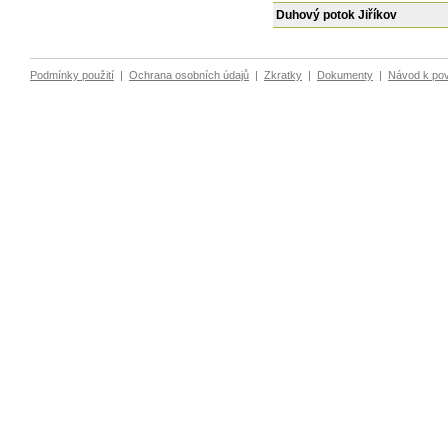
Duhový potok Jiříkov
Podmínky použití
|
Ochrana osobních údajů
|
Zkratky
|
Dokumenty
|
Návod k po