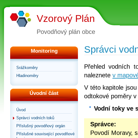
Vzorový Plán
Povodňový plán obce
Správci vodn
Monitoring
Přehled vodních t
Srážkoměry
naleznete
v mapové
Hladinoměry
V této kapitole jso
Úvodní část
odtokové poměry v
Vodní toky ve 
Úvod
Správci vodních toků
Správce:
Příslušný povodňový orgán
Povodí Moravy, s
Příslušné související povodňové