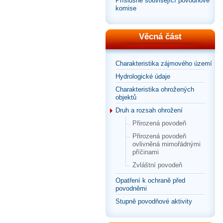
Příslušné související povodňové
komise
Věcná část
Charakteristika zájmového území
Hydrologické údaje
Charakteristika ohrožených
objektů
Druh a rozsah ohrožení
Přirozená povodeň
Přirozená povodeň
ovlivněná mimořádnými
příčinami
Zvláštní povodeň
Opatření k ochraně před
povodněmi
Stupně povodňové aktivity