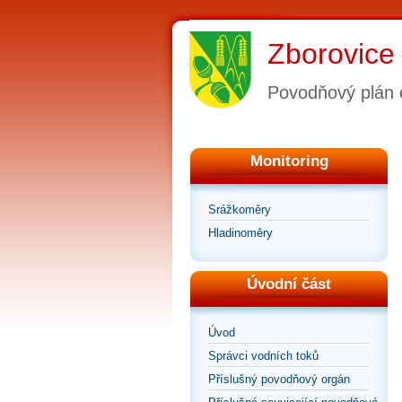
Zborovice
Povodňový plán 
Monitoring
Srážkoměry
Hladinoměry
Úvodní část
Úvod
Správci vodních toků
Příslušný povodňový orgán