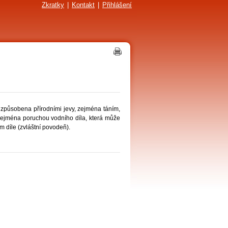
Zkratky
|
Kontakt
|
Přihlášení
způsobena přírodními jevy, zejména táním,
zejména poruchou vodního díla, která může
m díle (zvláštní povodeň).