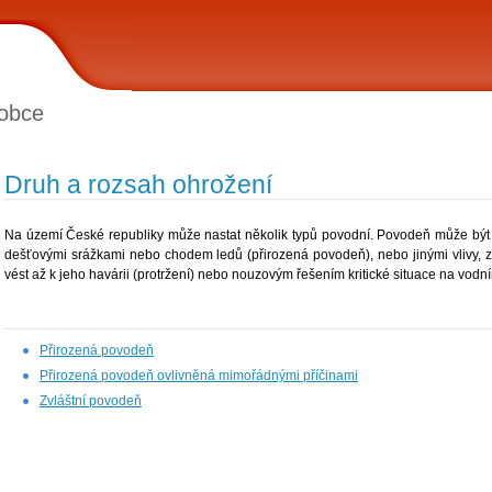
obce
Druh a rozsah ohrožení
Na území České republiky může nastat několik typů povodní. Povodeň může být 
dešťovými srážkami nebo chodem ledů (přirozená povodeň), nebo jinými vlivy, 
vést až k jeho havárii (protržení) nebo nouzovým řešením kritické situace na vodní
Přirozená povodeň
Přirozená povodeň ovlivněná mimořádnými příčinami
Zvláštní povodeň