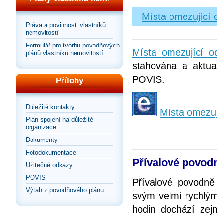
Místa omezující 
Práva a povinnosti vlastníků
nemovitostí
Formulář pro tvorbu povodňových
Místa omezující 
plánů vlastníků nemovitostí
stahována a aktual
POVIS.
Přílohy
Důležité kontakty
Místa omezuj
Plán spojení na důležité
organizace
Dokumenty
Fotodokumentace
Přívalové povod
Užitečné odkazy
POVIS
Přívalové povodně
Výtah z povodňového plánu
svým velmi rychlým
hodin dochází ze