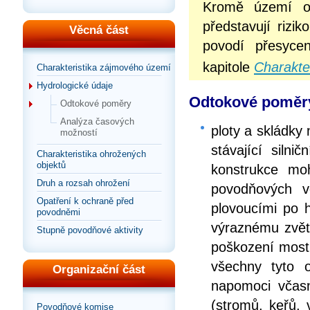
Kromě území oh
představují rizik
Věcná část
povodí přesyce
kapitole
Charakte
Charakteristika zájmového území
Hydrologické údaje
Odtokové poměry 
Odtokové poměry
Analýza časových
ploty a skládky
možností
stávající silni
Charakteristika ohrožených
objektů
konstrukce moh
Druh a rozsah ohrožení
povodňových v
Opatření k ochraně před
plovoucími po 
povodněmi
výraznému zvětš
Stupně povodňové aktivity
poškození mostů
všechny tyto o
Organizační část
napomoci včasn
(stromů, keřů, 
Povodňové komise