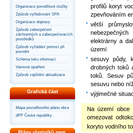
profilů koryt v
Organizace povodňové služby
zpevňováním er
Způsob vyhlašování SPA
Organizace dopravy
větší průmysl
Způsob zabezpečení
nebezpečných 
záchranných a zabezpečovacích
prostředků
elektrárny a da
Způsob vyžádání pomoci při
území
povodni
sesuvy půdy, k
Schéma toku informací
drobných toků 
Varovná opatření
toků. Sesuv p
Způsob zajištění aktualizace
sesuvu nebo níž
Grafická část
výjimečné situac
Mapa povodňového plánu obce
Na území obce 
dPP České republiky
omezovat odtoko
koryto vodního t
Plány vlastníků nem.