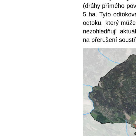
(dráhy přímého povr
5 ha. Tyto odtokov
odtoku, který může
nezohledňují aktuál
na přerušení soust