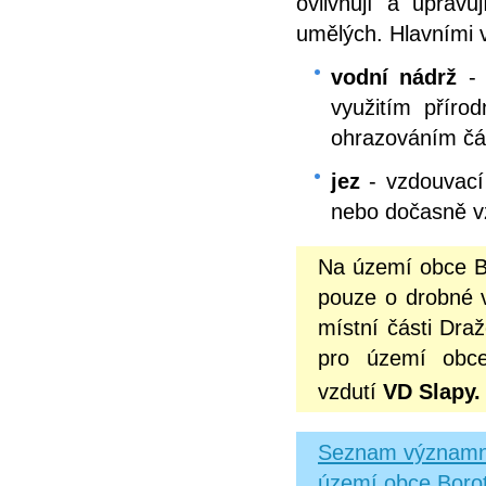
ovlivňují a upravu
umělých. Hlavními v
vodní nádrž
- 
využitím přír
ohrazováním čás
jez
- vzdouvací 
nebo dočasně v
Na území obce B
pouze o drobné v
místní části Draž
pro území obce
vzdutí
VD Slapy
Seznam významnýc
území obce Borot