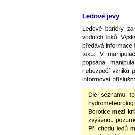
Ledové jevy
Ledové bariéry za
vodních toků. Výsky
předává informace 
toku. V manipulač
popsána manipula
nebezpečí vzniku p
informovat přísluš
Dle seznamu to
hydrometeorolog
Borotice
mezi kri
zvýšenou pozorn
Při chodu ledů m