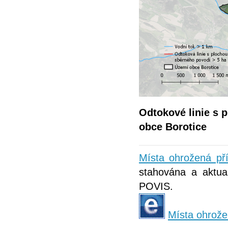
Odtokové linie s 
obce Borotice
Místa ohrožená př
stahována a aktual
POVIS.
Místa ohrože