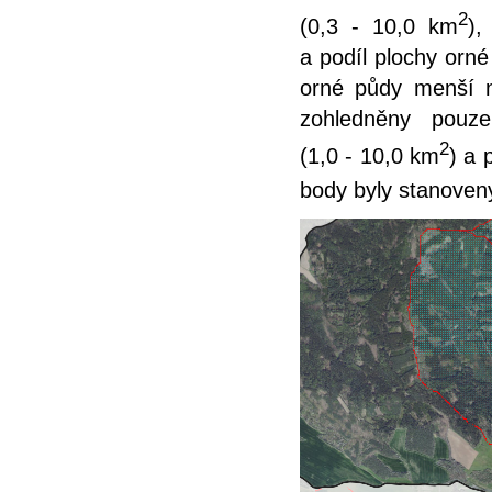
2
(0,3 - 10,0 km
),
a podíl plochy orné
orné půdy menší n
zohledněny pouze
2
(1,0 - 10,0 km
) a 
body byly stanoven