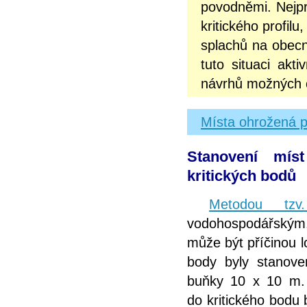
povodněmi. Nejpr
kritického profil
splachů na obecn
tuto situaci akt
návrhů možných op
Místa ohrožená p
Stanovení mís
kritických bodů
Metodou tzv.
vodohospodářským,
může být příčinou lo
body byly stanove
buňky 10 x 10 m.
do kritického bodu b