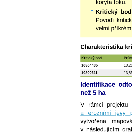
koryta toku.
Kritický bo
Povodí kriti
velmi příkrém
Charakteristika k
Kritický bod
Prům
10804435
13,2
10800311
13,8
Identifikace odt
než 5 ha
V rámci projektu
a erozními jevy p
vytvořena mapov
v následujícím graf