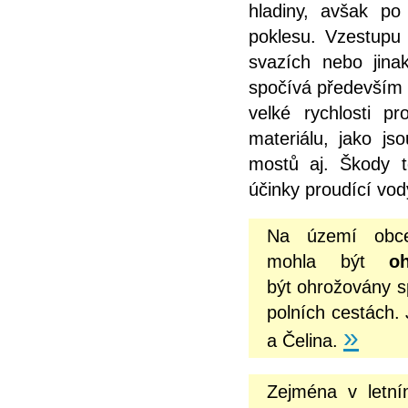
hladiny, avšak po
poklesu. Vzestupu 
svazích nebo jina
spočívá především 
velké rychlosti 
materiálu, jako js
mostů aj. Škody t
účinky proudící vod
Na území obc
mohla být
o
být ohrožovány s
polních cestách.
»
a Čelina.
Zejména v letní