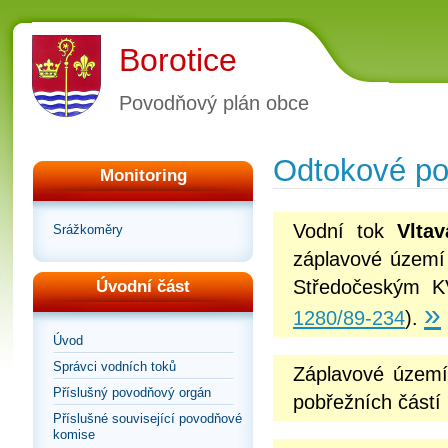
Borotice
Povodňový plán obce
Odtokové p
Monitoring
Vodní tok
Vlta
Srážkoměry
záplavové území 
Středočeským K
Úvodní část
»
1280/89-234
).
Úvod
Správci vodních toků
Záplavové území
Příslušný povodňový orgán
pobřežních částí
Příslušné související povodňové
komise