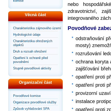
komise
nebo hospodářské
zdravotnictví, za
Věcná část
integrovaného zác
Povodňové zabez
Charakteristika zájmového území
Hydrologické údaje
odstraňování př
Charakteristika ohrožených
mosty) znemožňu
objektů
Druh a rozsah ohrožení
rozrušování le
Opatření k ochraně před
ochrana koryta
povodněmi
zajišťování bře
Stupně povodňové aktivity
opatření proti p
Organizační část
opatření proti p
provizorní uzaví
Povodňové komise
instalace proti
Organizace povodňové služby
opatření proti 
Způsob vyhlašování SPA