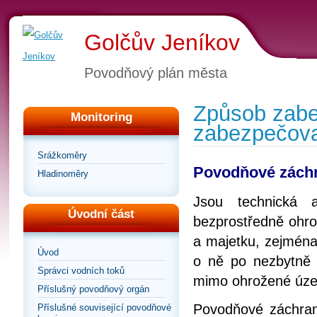
Golčův Jeníkov
Povodňový plán města
Způsob zabe
Monitoring
zabezpečova
Srážkoměry
Povodňové zách
Hladinoměry
Jsou technická 
Úvodní část
bezprostředně ohro
a majetku, zejména
Úvod
o ně po nezbytně 
Správci vodních toků
mimo ohrožené úze
Příslušný povodňový orgán
Povodňové záchrann
Příslušné související povodňové