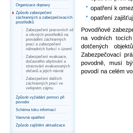
Organizace dopravy
opatření k omez
Způsob zabezpečení
opatření zajišťu
záchranných a zabezpečovacích
prostředků
Povodňové zabezpeč
Zabezpečení pracovních sil
a věcných prostředků na
na vodních tocích
provádění záchranných
prací a zabezpečení
dotčených objekt
náhradních funkcí v území
Zabezpečovací prá
Zabezpečení evakuace,
dočasného ubytování a
povodně, musí bý
stravování evakuovaných
povodí na celém vo
občanů a jejich návrat
Zabezpečení dalších
záchranných prací ve
veřejném zájmu
Způsob vyžádání pomoci při
povodni
Schéma toku informací
Varovná opatření
Způsob zajištění aktualizace