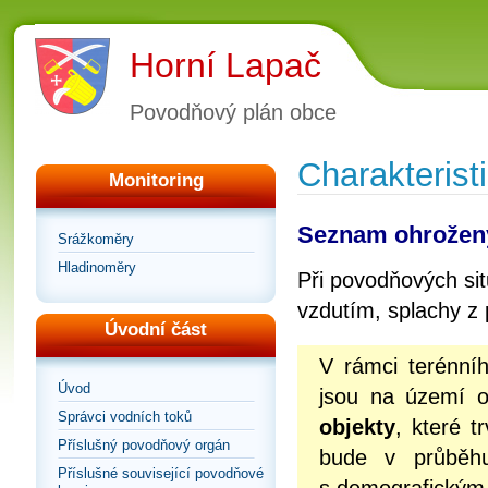
Horní Lapač
Povodňový plán obce
Charakterist
Monitoring
Seznam ohrožen
Srážkoměry
Hladinoměry
Při povodňových si
vzdutím, splachy z p
Úvodní část
V rámci terénníh
Úvod
jsou na území o
Správci vodních toků
objekty
, které 
Příslušný povodňový orgán
bude v průběhu 
Příslušné související povodňové