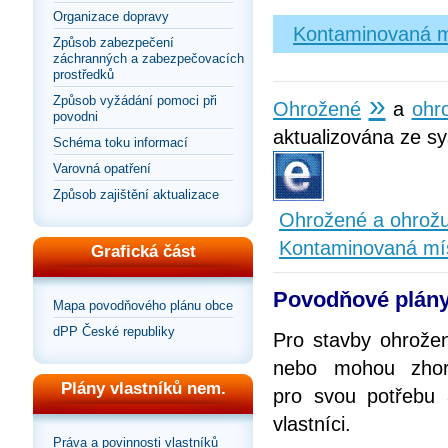
Organizace dopravy
Kontaminovaná m
Způsob zabezpečení
záchranných a zabezpečovacích
prostředků
»
Způsob vyžádání pomoci při
Ohrožené
a
ohro
povodni
aktualizována ze sy
Schéma toku informací
Varovná opatření
Způsob zajištění aktualizace
Ohrožené a ohrožuj
Kontaminovaná mí
Grafická část
Povodňové plány
Mapa povodňového plánu obce
dPP České republiky
Pro stavby ohrože
nebo mohou zhorš
Plány vlastníků nem.
pro svou potřebu
vlastníci.
Práva a povinnosti vlastníků