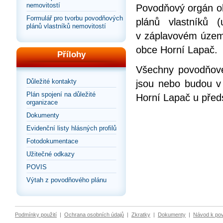
nemovitostí
Povodňový orgán ob
Formulář pro tvorbu povodňových
plánů vlastníků 
plánů vlastníků nemovitostí
v záplavovém územ
obce Horní Lapač.
Přílohy
Všechny povodňové 
Důležité kontakty
jsou nebo budou v
Plán spojení na důležité
Horní Lapač u pře
organizace
Dokumenty
Evidenční listy hlásných profilů
Fotodokumentace
Užitečné odkazy
POVIS
Výtah z povodňového plánu
Podmínky použití
|
Ochrana osobních údajů
|
Zkratky
|
Dokumenty
|
Návod k po