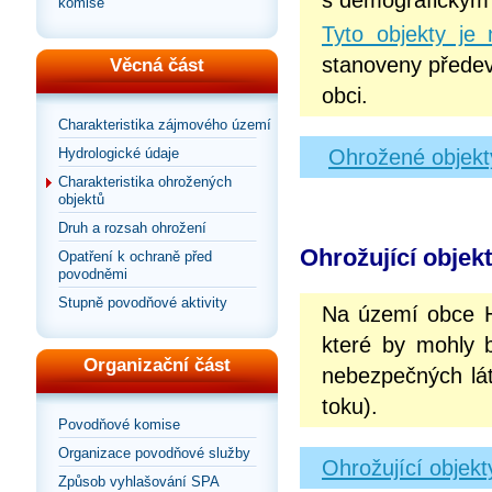
s demografickým
komise
Tyto objekty je
stanoveny předev
Věcná část
obci.
Charakteristika zájmového území
Ohrožené objekt
Hydrologické údaje
Charakteristika ohrožených
objektů
Druh a rozsah ohrožení
Ohrožující objek
Opatření k ochraně před
povodněmi
Stupně povodňové aktivity
Na území obce 
které by mohly b
Organizační část
nebezpečných lát
toku).
Povodňové komise
Organizace povodňové služby
Ohrožující objek
Způsob vyhlašování SPA