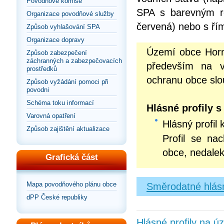
Povodňové komise
SPA s barevným roz
Organizace povodňové služby
červená) nebo s řím
Způsob vyhlašování SPA
Organizace dopravy
Území obce Horn
Způsob zabezpečení
záchranných a zabezpečovacích
především na 
prostředků
ochranu obce slou
Způsob vyžádání pomoci při
povodni
Schéma toku informací
Hlásné profily 
Varovná opatření
Hlásný profil 
Způsob zajištění aktualizace
Profil se na
obce, nedalek
Grafická část
Mapa povodňového plánu obce
Směrodatné hlásn
dPP České republiky
Hlásné profily na 