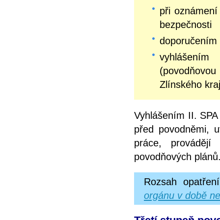
při oznámení 
bezpečnosti
doporučením 
vyhlášením
(povodňovo
Zlínského kra
Vyhlášením II. SPA 
před povodněmi, u
práce, prováděj
povodňových plánů
Rozsah opatření
orgánu v době ne