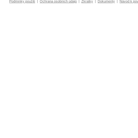
Podmínky použití
|
Ochrana osobních údajů
|
Zkratky
|
Dokumenty
|
Návod k po