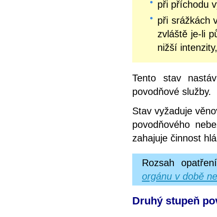
při příchodu 
při srážkách 
zvláště je-li
nižší intenzit
Tento stav nastá
povodňové služby.
Stav vyžaduje věno
povodňového nebez
zahajuje činnost hl
Rozsah opatřen
orgánu v době ne
Druhý stupeň pov