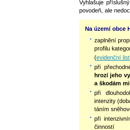
Vyhlašuje příslušn
povodeň, ale nedoc
Na území obce H
zaplnění pro
profilu kateg
(
evidenční list
při přechod
hrozí jeho v
a škodám mi
při dlouhodo
intenzity (do
táním sněhov
při intenziv
činností