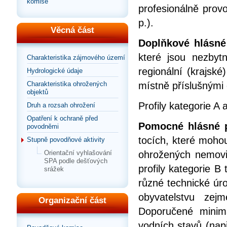
komise
profesionálně pro
p.).
Věcná část
Doplňkové hlásné 
které jsou nezbyt
Charakteristika zájmového území
regionální (krajsk
Hydrologické údaje
místně příslušnými
Charakteristika ohrožených
objektů
Profily kategorie A 
Druh a rozsah ohrožení
Opatření k ochraně před
Pomocné hlásné pr
povodněmi
tocích, které mohou
Stupně povodňové aktivity
ohrožených nemovit
Orientační vyhlašování
SPA podle dešťových
profily kategorie B
srážek
různé technické úr
obyvatelstvu zej
Organizační část
Doporučené minim
vodních stavů (např