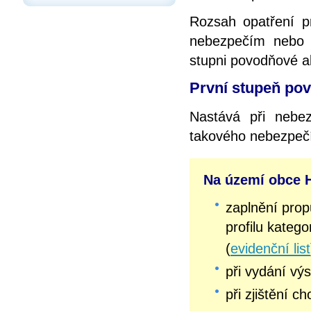
Rozsah opatření p
nebezpečím nebo v
stupni povodňové ak
První stupeň pov
Nastává při nebez
takového nebezpeč
Na území obce H
zaplnění pro
profilu katego
(
evidenční list
při vydání v
při zjištění c