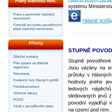
Plány vlastníků nem.
systému Ministerstv
Práva a povinnosti vlastníků
nemovitostí
Hlásné profil
Formulář pro tvorbu povodňových
plánů vlastníků nemovitostí
Přílohy
STUPNĚ POVOD
Důležité kontakty
Stupně povodňové 
Plán spojení na důležité
Jsou vázány na smě
organizace
Dokumenty
průtoky v hlásných
Evidenční listy hlásných profilů
hodnoty jiného je
Fotodokumentace
ledových nápěchů
Užitečné odkazy
sledovaných jevů z
POVIS
povodní vyjadřují
Výtah z povodňového plánu
na území pod ním.