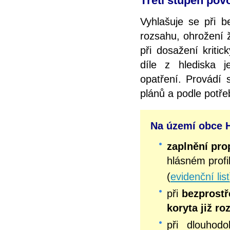
Třetí stupeň povo
Vyhlašuje se při b
rozsahu, ohrožení 
při dosažení kriti
díle z hlediska 
opatření. Provádí
plánů a podle potř
Na území obce H
zaplnění pr
hlásném profi
(
evidenční list
při
bezprostř
koryta již r
při dlouhodo