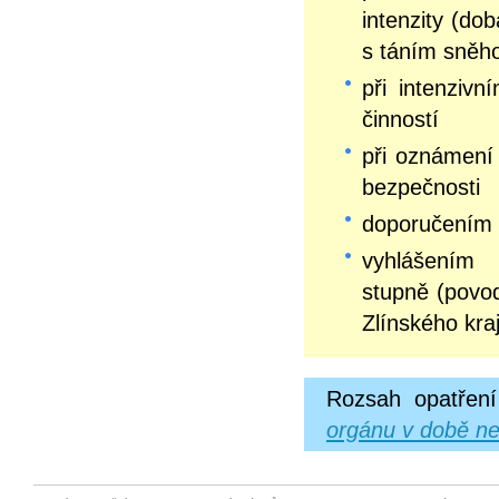
intenzity (do
s táním sněh
při intenziv
činností
při oznámení 
bezpečnosti
doporučením 
vyhlášení
stupně (povo
Zlínského kra
Rozsah opatření
orgánu v době ne