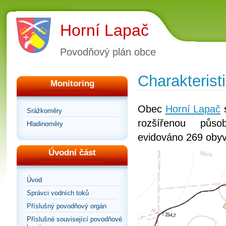
Horní Lapač
Povodňový plán obce
Charakteris
Monitoring
Obec
Horní Lapač
s
Srážkoměry
rozšířenou půs
Hladinoměry
evidováno 269 obyv
Úvodní část
Úvod
Správci vodních toků
Příslušný povodňový orgán
Příslušné související povodňové