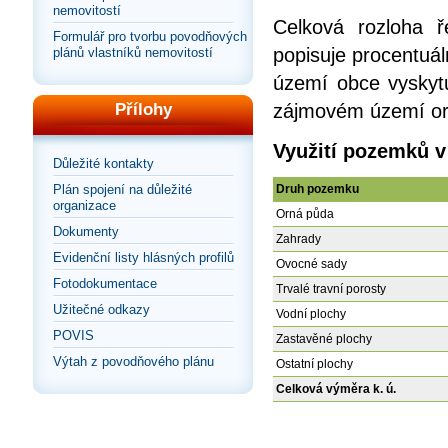
nemovitostí
Celková rozloha 
Formulář pro tvorbu povodňových
popisuje procentuál
plánů vlastníků nemovitostí
území obce vyskytu
zájmovém území or
Přílohy
Využití pozemků v 
Důležité kontakty
Druh pozemku
Plán spojení na důležité
organizace
Orná půda
Dokumenty
Zahrady
Evidenční listy hlásných profilů
Ovocné sady
Fotodokumentace
Trvalé travní porosty
Užitečné odkazy
Vodní plochy
POVIS
Zastavěné plochy
Výtah z povodňového plánu
Ostatní plochy
Celková výměra k. ú.