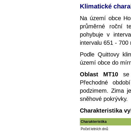
Klimatické chara
Na území obce Hor
průměrné roční t
pohybuje v interv
intervalu 651 - 70
Podle Quittovy kli
území obce do mírn
Oblast MT10
se 
Přechodné obdob
podzimem. Zima je 
sněhové pokrývky.
Charakteristika v
Charakteristika
Počet letních dnů