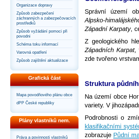
Organizace dopravy
Správní území ob
Způsob zabezpečení
záchranných a zabezpečovacích
Alpsko-himalájskéh
prostředků
Západní Karpaty
, 
Způsob vyžádání pomoci při
povodni
Z geologického hl
Schéma toku informací
Západních Karpat,
Varovná opatření
zde tvořeno vrstvam
Způsob zajištění aktualizace
Grafická část
Struktura půdní
Mapa povodňového plánu obce
Na území obce Horn
dPP České republiky
variety. V jihozápa
Podrobnosti o zm
Plány vlastníků nem.
klasifikačními sys
zobrazuje
Půdní ma
Práva a povinnosti vlastníků