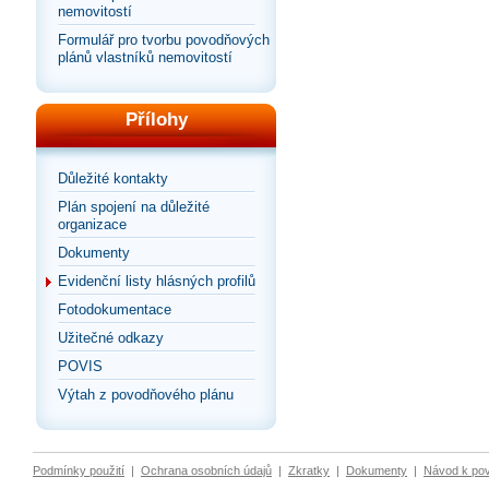
nemovitostí
Formulář pro tvorbu povodňových
plánů vlastníků nemovitostí
Přílohy
Důležité kontakty
Plán spojení na důležité
organizace
Dokumenty
Evidenční listy hlásných profilů
Fotodokumentace
Užitečné odkazy
POVIS
Výtah z povodňového plánu
Podmínky použití
|
Ochrana osobních údajů
|
Zkratky
|
Dokumenty
|
Návod k po