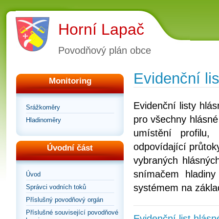
Horní Lapač
Povodňový plán obce
Evidenční lis
Monitoring
Evidenční listy hl
Srážkoměry
pro všechny hlásné 
Hladinoměry
umístění profilu
odpovídající průtoky
Úvodní část
vybraných hlásných
snímačem hladiny
Úvod
systémem na zákla
Správci vodních toků
Příslušný povodňový orgán
Příslušné související povodňové
Evidenční list hlás