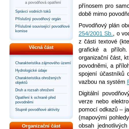
a povodňová opatření
přínosem pro samot
Správci vodních toků
době mimo povodňo
Příslušný povodňový orgán
Povodňový plán obc
Příslušné související povodňové
komise
254/2001 Sb.
, o vo
z části textové (kt
Věcná část
grafické a příloh
organizační část, k
Charakteristika zájmového území
povodněmi, a přílo
Hydrologické údaje
spojení účastníků 
Charakteristika ohrožených
vazbou na systém
objektů
Druh a rozsah ohrožení
Digitální povodňov
Opatření k ochraně před
verze nebo elektr
povodněmi
pomocí odkazů – jak
Stupně povodňové aktivity
(mapovými pohledy
obsah jednotlivýc
Organizační část