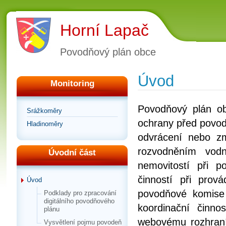
Horní Lapač
Povodňový plán obce
Úvod
Monitoring
Povodňový plán o
Srážkoměry
ochrany před povod
Hladinoměry
odvrácení nebo z
rozvodněním vod
Úvodní část
nemovitostí při 
činností při pro
Úvod
povodňové komise
Podklady pro zpracování
digitálního povodňového
koordinační činno
plánu
webovému rozhraní,
Vysvětlení pojmu povodeň