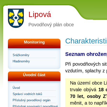
Lipová
Povodňový plán obce
Charakterist
Monitoring
Seznam ohrožen
Srážkoměry
Hladinoměry
Při povodňových si
vzdutím, splachy z p
Úvodní část
Na území obce Li
Úvod
trvale obývá
18 o
Správci vodních toků
70 let, osoby Z
Příslušný povodňový orgán
měnit, a to napří
Příslušné související povodňové