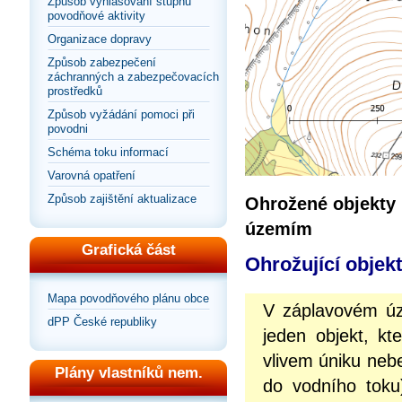
Způsob vyhlašování stupňů
povodňové aktivity
Organizace dopravy
Způsob zabezpečení
záchranných a zabezpečovacích
prostředků
Způsob vyžádání pomoci při
povodni
Schéma toku informací
Varovná opatření
Způsob zajištění aktualizace
Ohrožené objekty
územím
Grafická část
Ohrožující objek
Mapa povodňového plánu obce
V záplavovém úz
dPP České republiky
jeden objekt, kt
vlivem úniku neb
Plány vlastníků nem.
do vodního toku