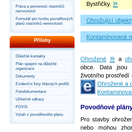
»
Bystřičky.
Práva a povinnosti vlastníků
nemovitostí
Formulář pro tvorbu povodňových
Ohrožující objek
plánů vlastníků nemovitostí
Kontaminovaná m
Přílohy
»
Důležité kontakty
Ohrožené
a
oh
Plán spojení na důležité
obce. Data jsou 
organizace
životního prostředí
Dokumenty
Ohrožené a o
Evidenční listy hlásných profilů
Kontaminova
Fotodokumentace
Užitečné odkazy
Povodňové plány
POVIS
Výtah z povodňového plánu
Pro stavby ohrože
nebo mohou zhorš