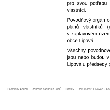
pro svou potřebu
vlastníci.
Povodňový orgán ob
plánů vlastníků 
v záplavovém územ
obce Lipová.
Všechny povodňové 
jsou nebo budou v
Lipová u předsedy
Podmínky použití
|
Ochrana osobních údajů
|
Zkratky
|
Dokumenty
|
Návod k po