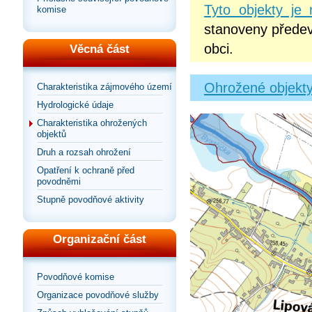
Tyto objekty je
komise
stanoveny předev
obci.
Věcná část
Ohrožené objekty
Charakteristika zájmového území
Hydrologické údaje
Charakteristika ohrožených
objektů
Druh a rozsah ohrožení
Opatření k ochraně před
povodněmi
Stupně povodňové aktivity
Organizační část
Povodňové komise
Organizace povodňové služby