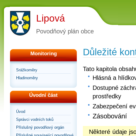
Lipová
Povodňový plán obce
Důležité kon
Monitoring
Tato kapitola obsah
Srážkoměry
Hlásná a hlídko
Hladinoměry
Dostupné záchra
Úvodní část
prostředky
Zabezpečení e
Úvod
Zásobování
Správci vodních toků
Příslušný povodňový orgán
Některé údaje j
Příslušné související povodňové