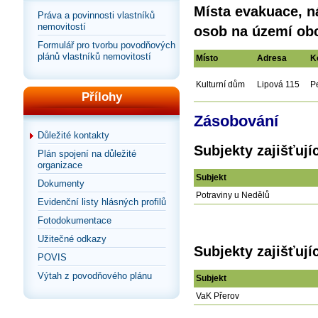
Místa evakuace, n
Práva a povinnosti vlastníků
nemovitostí
osob na území ob
Formulář pro tvorbu povodňových
plánů vlastníků nemovitostí
Místo
Adresa
K
Kulturní dům
Lipová 115
P
Přílohy
Zásobování
Důležité kontakty
Subjekty zajišťuj
Plán spojení na důležité
organizace
Subjekt
Dokumenty
Potraviny u Nedělů
Evidenční listy hlásných profilů
Fotodokumentace
Užitečné odkazy
Subjekty zajišťuj
POVIS
Výtah z povodňového plánu
Subjekt
VaK Přerov