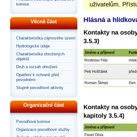
uživatelům. Příst
komise
Hlásná a hlídkov
Věcná část
Kontakty na osoby
Charakteristika zájmového území
3.5.3)
Hydrologické údaje
Jméno a příjmení
Fun
Charakteristika ohrožených
objektů
Rostislav Filip
míst
Druh a rozsah ohrožení
Petr Hošťálek
před
Opatření k ochraně před
povodněmi
Roman Štimpl
člen
Stupně povodňové aktivity
Organizační část
Kontakty na osoby
kapitoly 3.5.4)
Povodňové komise
Jméno a příjmení
Organizace povodňové služby
Pavel Oliva