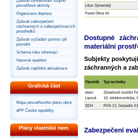
Způsob vyhlašování stupňů
povodňové aktivity
Libor Symerský
Pavel Oliva ml.
Organizace dopravy
Způsob zabezpečení
záchranných a zabezpečovacích
prostředků
Dostupné záchr
Způsob vyžádání pomoci při
povodni
materiální prost
Schéma toku informací
Subjekty poskytují
Varovná opatření
záchranných a zab
Způsob zajištění aktualizace
Vlastník
Typ techniky
Grafická část
obec
Zásahové vozidlo Fo
Lipová
16, elektrocentrála, č
Mapa povodňového plánu obce
SDH
PHS 12, čerpadlo S16
dPP České republiky
Plány vlastníků nem.
Zabezpečení eva