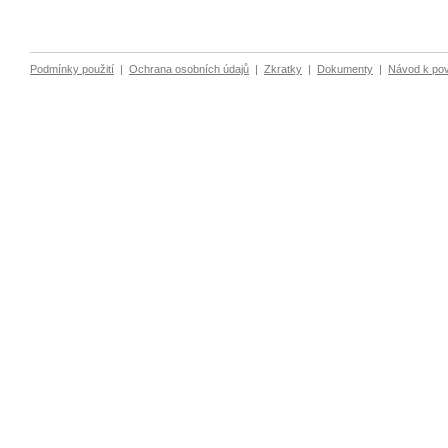
Podmínky použití
|
Ochrana osobních údajů
|
Zkratky
|
Dokumenty
|
Návod k po