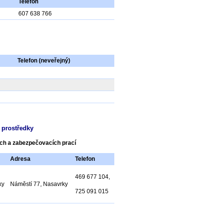
Telefon
607 638 766
Telefon
(neveřejný)
 prostředky
ých a zabezpečovacích prací
Adresa
Telefon
469 677 104,
ky
Náměstí 77, Nasavrky
725 091 015