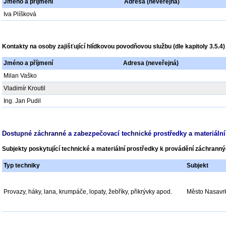
Jméno a příjmení
Adresa (neveřejná)
Iva Plíšková
Kontakty na osoby zajišťující hlídkovou povodňovou službu (dle kapitoly 3.5.4)
Jméno a příjmení
Adresa
(neveřejná)
Milan Vaško
Vladimír Kroutil
Ing. Jan Pudil
Dostupné záchranné a zabezpečovací technické prostředky a materiální
Subjekty poskytující technické a materiální prostředky k provádění záchrann
Typ techniky
Subjekt
Provazy, háky, lana, krumpáče, lopaty, žebříky, přikrývky apod.
Město Nasavr