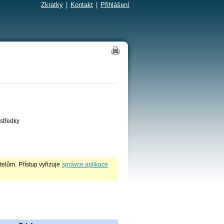
Zkratky
|
Kontakt
|
Přihlášení
středky
lům. Přístup vyřizuje
správce aplikace