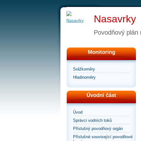
Nasavrky
Povodňový plán
Monitoring
Srážkoměry
Hladinoměry
Úvodní část
Úvod
Správci vodních toků
Příslušný povodňový orgán
Příslušné související povodňové