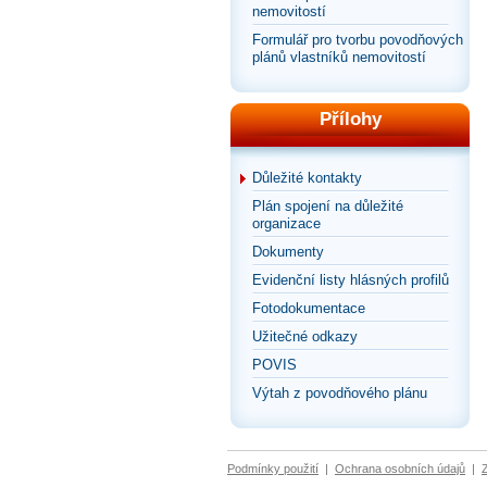
nemovitostí
Formulář pro tvorbu povodňových
plánů vlastníků nemovitostí
Přílohy
Důležité kontakty
Plán spojení na důležité
organizace
Dokumenty
Evidenční listy hlásných profilů
Fotodokumentace
Užitečné odkazy
POVIS
Výtah z povodňového plánu
Podmínky použití
|
Ochrana osobních údajů
|