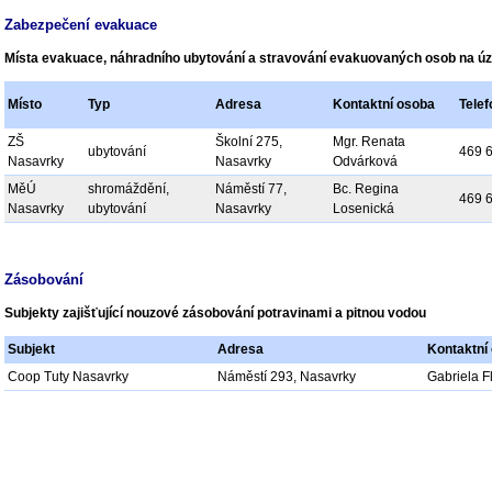
Zabezpečení evakuace
Místa evakuace, náhradního ubytování a stravování evakuovaných osob na 
Místo
Typ
Adresa
Kontaktní osoba
Telef
ZŠ
Školní 275,
Mgr. Renata
ubytování
469 
Nasavrky
Nasavrky
Odvárková
MěÚ
shromáždění,
Náměstí 77,
Bc. Regina
469 
Nasavrky
ubytování
Nasavrky
Losenická
Zásobování
Subjekty zajišťující nouzové zásobování potravinami a pitnou vodou
Subjekt
Adresa
Kontaktní
Coop Tuty Nasavrky
Náměstí 293, Nasavrky
Gabriela F