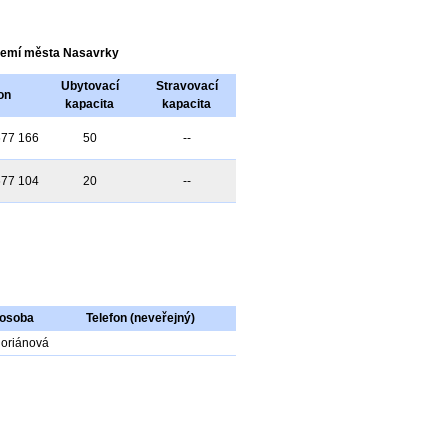
území města Nasavrky
Ubytovací
Stravovací
on
kapacita
kapacita
677 166
50
--
677 104
20
--
 osoba
Telefon (neveřejný)
loriánová