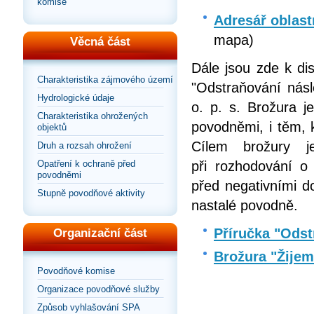
komise
Adresář oblast
mapa)
Věcná část
Dále jsou zde k di
Charakteristika zájmového území
"Odstraňování násl
Hydrologické údaje
o. p. s. Brožura j
Charakteristika ohrožených
povodněmi, i těm, 
objektů
Cílem brožury 
Druh a rozsah ohrožení
Opatření k ochraně před
při rozhodování o
povodněmi
před negativními d
Stupně povodňové aktivity
nastalé povodně.
Příručka "Odst
Organizační část
Brožura "Žije
Povodňové komise
Organizace povodňové služby
Způsob vyhlašování SPA