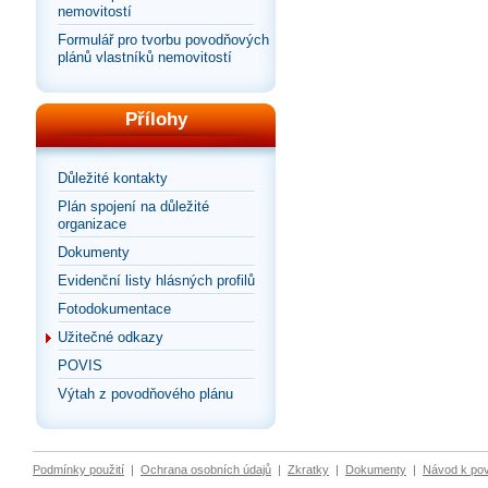
nemovitostí
Formulář pro tvorbu povodňových
plánů vlastníků nemovitostí
Přílohy
Důležité kontakty
Plán spojení na důležité
organizace
Dokumenty
Evidenční listy hlásných profilů
Fotodokumentace
Užitečné odkazy
POVIS
Výtah z povodňového plánu
Podmínky použití
|
Ochrana osobních údajů
|
Zkratky
|
Dokumenty
|
Návod k po