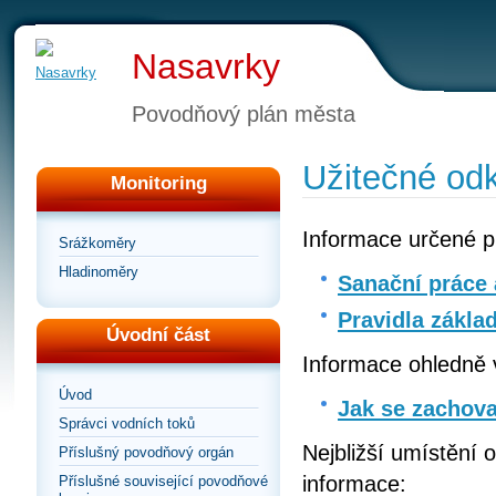
Nasavrky
Povodňový plán města
Užitečné od
Monitoring
Informace určené p
Srážkoměry
Hladinoměry
Sanační práce 
Pravidla zákla
Úvodní část
Informace ohledně 
Úvod
Jak se zachova
Správci vodních toků
Nejbližší umístění 
Příslušný povodňový orgán
informace:
Příslušné související povodňové