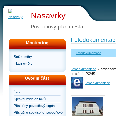
Nasavrky
Povodňový plán města
Fotodokumentac
Monitoring
Fotodokumentace
Srážkoměry
Hladinoměry
Fotodokumentace
v povodňovém
prostředí - POVIS.
Úvodní část
Fotodokumentace
Úvod
Správci vodních toků
Příslušný povodňový orgán
Příslušné související povodňové