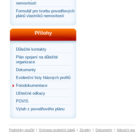
nemovitostí
Formulář pro tvorbu povodňových
plánů vlastníků nemovitostí
Přílohy
Důležité kontakty
Plán spojení na důležité
organizace
Dokumenty
Evidenční listy hlásných profilů
Fotodokumentace
Užitečné odkazy
POVIS
Výtah z povodňového plánu
Podmínky použití
|
Ochrana osobních údajů
|
Zkratky
|
Dokumenty
|
Návod k po